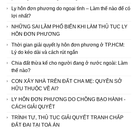
Ly hôn đơn phương do ngoại tình – Làm thế nào để có
lợi nhất?
NHỮNG SAI LẦM PHỔ BIẾN KHI LÀM THỦ TỤC LY
HÔN ĐƠN PHƯƠNG
Thời gian giải quyết ly hôn đơn phương ở TP.HCM:
Lý do kéo dài và cách rút ngắn
Chia đất thừa kế cho người đang ở nước ngoài: Làm
thế nào?
CON XÂY NHÀ TRÊN ĐẤT CHA MẸ: QUYỀN SỞ
HỮU THUỘC VỀ AI?
LY HÔN ĐƠN PHƯƠNG DO CHỒNG BẠO HÀNH -
CÁCH GIẢI QUYẾT
TRÌNH TỰ, THỦ TỤC GIẢI QUYẾT TRANH CHẤP
ĐẤT ĐAI TẠI TOÀ ÁN