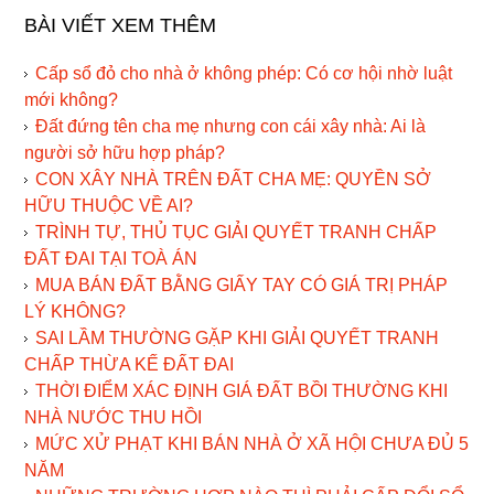
BÀI VIẾT XEM THÊM
Cấp sổ đỏ cho nhà ở không phép: Có cơ hội nhờ luật
mới không?
Đất đứng tên cha mẹ nhưng con cái xây nhà: Ai là
người sở hữu hợp pháp?
CON XÂY NHÀ TRÊN ĐẤT CHA MẸ: QUYỀN SỞ
HỮU THUỘC VỀ AI?
TRÌNH TỰ, THỦ TỤC GIẢI QUYẾT TRANH CHẤP
ĐẤT ĐAI TẠI TOÀ ÁN
MUA BÁN ĐẤT BẰNG GIẤY TAY CÓ GIÁ TRỊ PHÁP
LÝ KHÔNG?
SAI LẦM THƯỜNG GẶP KHI GIẢI QUYẾT TRANH
CHẤP THỪA KẾ ĐẤT ĐAI
THỜI ĐIỂM XÁC ĐỊNH GIÁ ĐẤT BỒI THƯỜNG KHI
NHÀ NƯỚC THU HỒI
MỨC XỬ PHẠT KHI BÁN NHÀ Ở XÃ HỘI CHƯA ĐỦ 5
NĂM