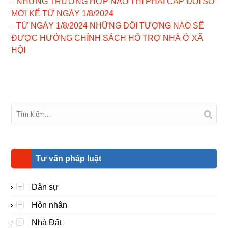
NHỮNG TRƯỜNG HỢP NÀO THÌ PHẢI CẤP ĐỔI SỔ
MỚI KỂ TỪ NGÀY 1/8/2024
TỪ NGÀY 1/8/2024 NHỮNG ĐỐI TƯỢNG NÀO SẼ
ĐƯỢC HƯỞNG CHÍNH SÁCH HỖ TRỢ NHÀ Ở XÃ
HỘI
Tư vấn pháp luật
Dân sự
Hôn nhân
Nhà Đất