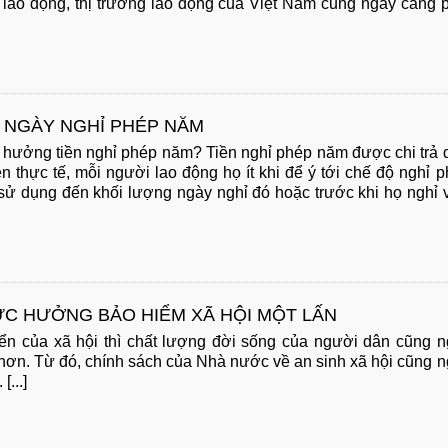
 lao động, thị trường lao động của Việt Nam cũng ngày càng 
Ố NGÀY NGHỈ PHÉP NĂM
hưởng tiền nghỉ phép năm? Tiền nghỉ phép năm được chi trả
n thực tế, mỗi người lao động họ ít khi để ý tới chế độ nghỉ 
ử dụng đến khối lượng ngày nghỉ đó hoặc trước khi họ nghỉ 
ỨC HƯỞNG BẢO HIỂM XÃ HỘI MỘT LẤN
iển của xã hội thì chất lượng đời sống của người dân cũng 
 hơn. Từ đó, chính sách của Nhà nước về an sinh xã hội cũng 
...]