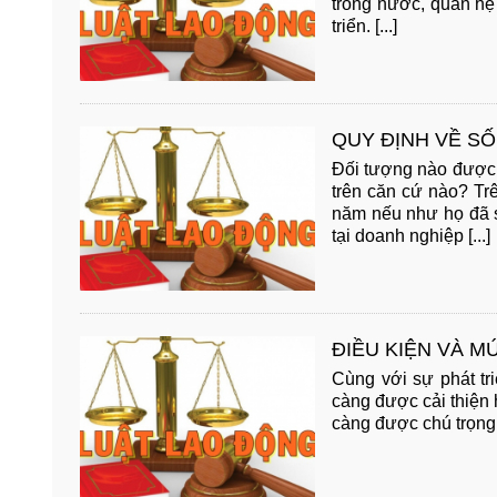
trong nước, quan hệ
triển. [...]
QUY ĐỊNH VỀ S
Đối tượng nào được 
trên căn cứ nào? Trê
năm nếu như họ đã s
tại doanh nghiệp [...]
ĐIỀU KIỆN VÀ M
Cùng với sự phát tr
càng được cải thiện
càng được chú trọng. [