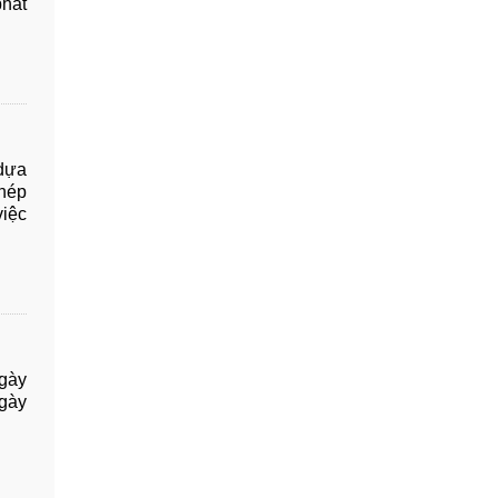
phát
 dựa
phép
việc
ngày
ngày