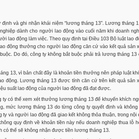
 định và ghi nhận khái niệm “lương tháng 13”. Lương tháng 
 nghiệp dành cho người lao động vào cuối năm khi doanh ngh
ười lao động làm việc. Theo quy định tại Điều 103 Bộ luật lao 
lao động thưởng cho người lao động căn cứ vào kết quả sản 
buộc. Do đó, công ty không bắt buộc phải trả lương tháng 13
áng 13, vì bản chất đây là khoản tiền thưởng nên pháp luật k
ao động. Lương tháng 13 được tính căn cứ trên kết quả sản 
iệu suất lao động của người lao động đã đạt được.
ng ty có thể xem xét thưởng lương tháng 13 để khuyến khích n
ng, mức lương tháng 13 do từng công ty quyết định và không
 ty và người lao động đã giao kết không thỏa thuận, trong nội
không quy định về khoản tiền này nếu doanh nghiệp thua lỗ 
h có thể sẽ không nhận được tiền lương tháng 13.