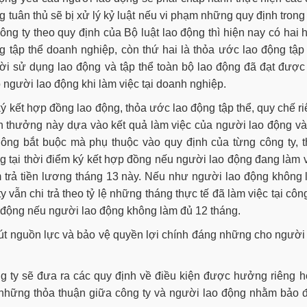
g tuân thủ sẽ bị xử lý kỷ luật nếu vi phạm những quy định trong
ng ty theo quy định của Bộ luật lao động thì hiện nay có hai 
g tập thể doanh nghiệp, còn thứ hai là thỏa ước lao động tập
i sử dụng lao động và tập thể toàn bộ lao động đã đạt được
người lao động khi làm việc tại doanh nghiệp.
ký kết hợp đồng lao động, thỏa ước lao động tập thể, quy chế r
ền thưởng này dựa vào kết quả làm việc của người lao động v
hông bắt buộc mà phụ thuộc vào quy định của từng công ty, 
 tại thời điểm ký kết hợp đồng nếu người lao động đang làm 
iểm trả tiền lương tháng 13 này. Nếu như người lao động không
 vẫn chi trả theo tỷ lệ những tháng thực tế đã làm việc tại công
o động nếu người lao động không làm đủ 12 tháng.
út nguồn lực và bảo vệ quyền lợi chính đáng những cho người
ng ty sẽ đưa ra các quy định về điều kiện được hưởng riêng 
 những thỏa thuận giữa công ty và người lao động nhằm bảo 