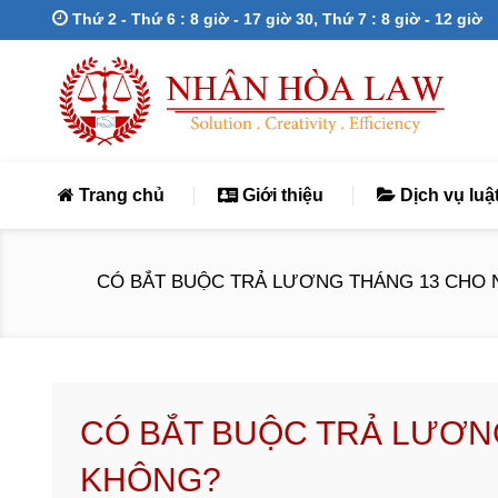
Thứ 2 - Thứ 6 : 8 giờ - 17 giờ 30, Thứ 7 : 8 giờ - 12 giờ
Trang chủ
Giới thiệu
Dịch vụ luậ
CÓ BẮT BUỘC TRẢ LƯƠNG THÁNG 13 CHO NHÂ
CÓ BẮT BUỘC TRẢ LƯƠN
KHÔNG?