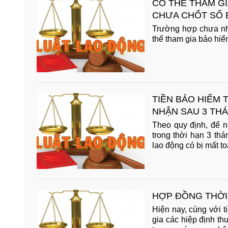
CÓ THỂ THAM GI
CHƯA CHỐT SỐ 
Trường hợp chưa nhậ
thể tham gia bảo hiểm
TIỀN BẢO HIỂM 
NHẬN SAU 3 THÁ
Theo quy định, để n
trong thời hạn 3 th
lao động có bị mất toà
HỢP ĐỒNG THỜI
Hiện nay, cùng với t
gia các hiệp định th