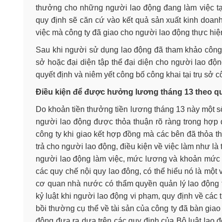
thưởng cho những người lao động đang làm việc tại
quy định sẽ căn cứ vào kết quả sản xuất kinh doa
việc mà công ty đã giao cho người lao động thực hiệ
Sau khi người sử dụng lao động đã tham khảo công
sở hoặc đại diện tập thể đại diện cho người lao độn
quyết định và niêm yết công bố công khai tại trụ sở 
Điều kiện để được hưởng lương tháng 13 theo qu
Do khoản tiền thưởng tiền lương tháng 13 này một số
người lao động được thỏa thuận rõ ràng trong hợp 
công ty khi giao kết hợp đồng mà các bên đã thỏa t
trả cho người lao động, điều kiện về việc làm như là 
người lao động làm việc, mức lương và khoản mức p
các quy chế nội quy lao đông, có thể hiểu nó là mộ
cơ quan nhà nước có thẩm quyền quản lý lao động th
kỷ luật khi người lao động vi phạm, quy định về các 
bồi thường cụ thể về tài sản của công ty đã bàn gia
động đưa ra dựa trên các quy định của Bộ luật lao 