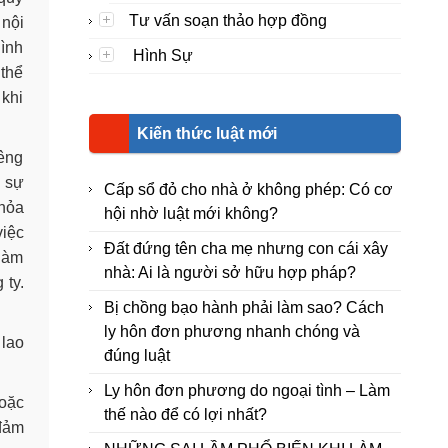
Tư vấn soạn thảo hợp đồng
 nội
hình
Hình Sự
 thể
 khi
Kiến thức luật mới
iêng
à sự
Cấp sổ đỏ cho nhà ở không phép: Có cơ
thỏa
hội nhờ luật mới không?
việc
Đất đứng tên cha mẹ nhưng con cái xây
 làm
nhà: Ai là người sở hữu hợp pháp?
 ty.
Bị chồng bạo hành phải làm sao? Cách
ly hôn đơn phương nhanh chóng và
 lao
đúng luật
Ly hôn đơn phương do ngoại tình – Làm
hoặc
thế nào để có lợi nhất?
đảm