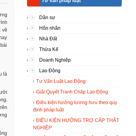
Tư vấn pháp luật
ưởng
Dân sự
rình
Hôn nhân
c về
 hay
Nhà Đất
 bài
Thừa Kế
Doanh Nghiệp
Lao Động
u là
Tư Vấn Luật Lao Động
Giải Quyết Tranh Chấp Lao Động
gười
ộng.
Điều kiện hưởng lương hưu theo quy
trên
định pháp luật
ưởng
ĐIỀU KIỆN HƯỞNG TRỢ CẤP THẤT
NGHIỆP
ộng