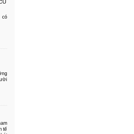
 CŨ
g có
ưởng
gười
tham
h tế