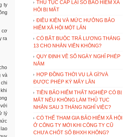
THỦ TỤC CẤP LẠI SỔ BẢO HIỂM XÃ
g ty
HỘI BỊ MẤT
công
ĐIỀU KIỆN VÀ MỨC HƯỞNG BẢO
HIỂM XÃ HỘI MỘT LẤN
n cơ
y ra
CÓ BẮT BUỘC TRẢ LƯƠNG THÁNG
13 CHO NHÂN VIÊN KHÔNG?
QUY ĐỊNH VỀ SỐ NGÀY NGHỈ PHÉP
NĂM
 cho
HỢP ĐỒNG THỜI VỤ LÀ GÌ?VÀ
g và
ĐƯỢC PHÉP KÝ MẤY LẦN
 chi
 khi
TIỀN BẢO HIỂM THẤT NGHIỆP CÓ BỊ
rong
MẤT NẾU KHÔNG LÀM THỦ TỤC
 với
NHẬN SAU 3 THÁNG NGHỈ VIỆC?
ử lý
CÓ THỂ THAM GIA BẢO HIỂM XÃ HỘI
 mức
Ở CÔNG TY MỚI KHI CÔNG TY CŨ
 lao
CHƯA CHỐT SỐ BHXH KHÔNG?
 quy