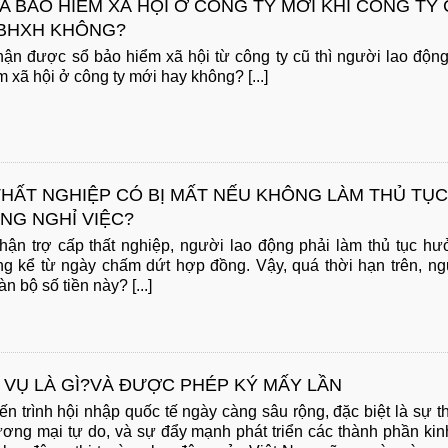
A BẢO HIỂM XÃ HỘI Ở CÔNG TY MỚI KHI CÔNG TY
BHXH KHÔNG?
n được sổ bảo hiểm xã hội từ công ty cũ thì người lao độn
 xã hội ở công ty mới hay không? [...]
THẤT NGHIỆP CÓ BỊ MẤT NẾU KHÔNG LÀM THỦ TỤC
NG NGHỈ VIỆC?
hận trợ cấp thất nghiệp, người lao động phải làm thủ tục h
áng kể từ ngày chấm dứt hợp đồng. Vậy, quá thời hạn trên, n
n bộ số tiền này? [...]
 VỤ LÀ GÌ?VÀ ĐƯỢC PHÉP KÝ MẤY LẦN
iến trình hội nhập quốc tế ngày càng sâu rộng, đặc biệt là sự 
ương mại tự do, và sự đẩy mạnh phát triển các thành phần kin