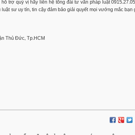
 hỗ trợ quý vị hãy liên hệ tổng đài tư vấn pháp luật 0915.27.0
 luật sư uy tín, tin cậy đảm bảo giải quyết mọi vướng mắc bạn
quận Thủ Đức, Tp.HCM