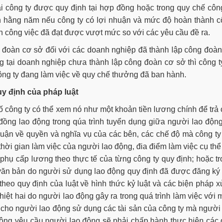
 công ty được quy định tại hợp đồng hoặc trong quy chế côn
nh hằng năm nếu công ty có lợi nhuận và mức độ hoàn thành 
n công việc đã đạt được vượt mức so với các yêu cầu đề ra.
 đoàn cơ sở đối với các doanh nghiệp đã thành lập công đoà
g tại doanh nghiệp chưa thành lập công đoàn cơ sở thì công t
công ty đang làm việc về quy chế thưởng đã ban hành.
y định của pháp luật
 công ty có thể xem nó như một khoản tiền lương chính để trả
đồng lao động trong qúa trình tuyển dụng giữa người lao độn
huận về quyền và nghĩa vụ của các bên, các chế độ mà công ty
thời gian làm việc của người lao động, đia điểm làm việc cụ thể
hụ cấp lương theo thực tế của từng công ty quy định; hoặc t
t văn bản do người sử dụng lao động quy định đã được đăng ký
eo quy định của luật về hình thức kỷ luật và các biện pháp x
thiệt hai do người lao động gây ra trong quá trình làm việc với
o cho người lao động sử dụng các tài sản của công ty mà người
động yêu cầu người lao động sẽ phải chấp hành thực hiện các