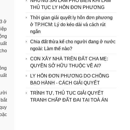
NHỮNG SAI LẦM PHỔ BIẾN KHI LÀM
THỦ TỤC LY HÔN ĐƠN PHƯƠNG
Thời gian giải quyết ly hôn đơn phương
13 ở
ở TP.HCM: Lý do kéo dài và cách rút
iệp
ngắn
động
Chia đất thừa kế cho người đang ở nước
xuất
ngoài: Làm thế nào?
 cho
CON XÂY NHÀ TRÊN ĐẤT CHA MẸ:
QUYỀN SỞ HỮU THUỘC VỀ AI?
hông
xuất
LY HÔN ĐƠN PHƯƠNG DO CHỒNG
BẠO HÀNH - CÁCH GIẢI QUYẾT
gười
TRÌNH TỰ, THỦ TỤC GIẢI QUYẾT
 bắt
TRANH CHẤP ĐẤT ĐAI TẠI TOÀ ÁN
 quy
hoặc