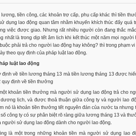
 lương, tiền công, các khoản trợ cấp, phụ cấp khác thì tiền th
sử dụng lao động quan tâm nhằm khuyến khích thúc đẩy quá t
công việc được giao. Nhưng rất nhiều người còn đang thắc mắ
 nhất là trong dịp tết âm lịch khi kết thúc một năm mọi người
 buộc phải trả cho người lao động hay không? thì trong phạm vi
này theo quy định của pháp luật lao động.
háp luật lao động
 định về tiền lương tháng 13 mà tiền lương tháng 13 được hiể
 quy định về tiền thưởng
 một khoản tiền thưởng mà người sử dụng lao động trả cho n
 dương lịch, và được thoả thuận giữa công ty và người lao đ
m nó là khoản tiền thưởng tết nguyên đán của nước ta nhưng 
t số công ty có sự phân biệt rõ ràng giữa lương tháng 13 và th
a người sử dụng lao động dành cho người lao động.
động là một trong những khoản tiền mà người sử dụng lao đ