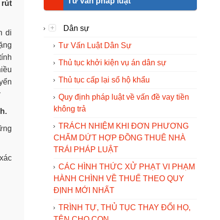
Tư vấn pháp luật
 rút
Dân sự
n di
tặng
Tư Vấn Luật Dân Sự
tính
Thủ tục khởi kiện vụ án dân sự
hiều
Thủ tục cấp lại sổ hộ khẩu
uyển
ý
Quy định pháp luật về vấn đề vay tiền
không trả
h.
TRÁCH NHIỆM KHI ĐƠN PHƯƠNG
hững
CHẤM DỨT HỢP ĐỒNG THUÊ NHÀ
TRÁI PHÁP LUẬT
xác
CÁC HÌNH THỨC XỬ PHẠT VI PHẠM
HÀNH CHÌNH VỀ THUẾ THEO QUY
ĐỊNH MỚI NHẤT
TRÌNH TỰ, THỦ TỤC THAY ĐỔI HỌ,
TÊN CHO CON