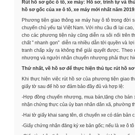
Rút hồ sơ gốc ô tô, xe máy: Hồ sơ, trình tự và th
hồ sơ gốc của xe ô tô, xe máy mới nhất năm 2019
Phương tiện giao thông xe máy hay ô tô trong đời số
chuyển chủ yếu tại Việt Nam. Với nhu cầu đi lại cao,
cho các phương tiện này cũng diễn ra sôi nổi trên t
chất ” nhanh gọn” diễn ra nhiều dẫn tới quyền và l
tranh chấp xảy ra không thể giải quyết được. Theo 
nhượng và người nhận chuyển nhượng phải thực hiệ
Thứ nhất, về hồ sơ để thực hiện thủ tục rút hồ s
Khi thực hiện việc rút hồ sơ của phương tiện giao 
giấy tờ sau để hồ sơ đảm bảo đầy đủ và hợp lệ:
-Hợp đồng chuyển nhượng, mua bán,tặng cho bán 
nhận chứng thực của ủy ban nhân dân xã, phường thị
-Hai tờ giấy khai sang tên, di chuyển xe có dán bả
-Giấy chứng nhận đăng ký xe bản gốc; nếu là xe ô tô 