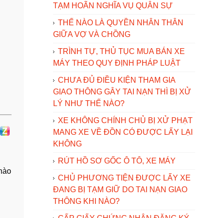
TẠM HOÃN NGHĨA VỤ QUÂN SỰ
THẾ NÀO LÀ QUYỀN NHÂN THÂN
GIỮA VỢ VÀ CHỒNG
TRÌNH TỰ, THỦ TỤC MUA BÁN XE
MÁY THEO QUY ĐỊNH PHÁP LUẬT
CHƯA ĐỦ ĐIỀU KIỆN THAM GIA
GIAO THÔNG GÂY TAI NẠN THÌ BỊ XỬ
LÝ NHƯ THẾ NÀO?
XE KHÔNG CHÍNH CHỦ BỊ XỬ PHẠT
MANG XE VỀ ĐỒN CÓ ĐƯỢC LẤY LẠI
KHÔNG
RÚT HỒ SƠ GỐC Ô TÔ, XE MÁY
 nào
CHỦ PHƯƠNG TIỆN ĐƯỢC LẤY XE
ĐANG BỊ TẠM GIỮ DO TAI NẠN GIAO
THÔNG KHI NÀO?