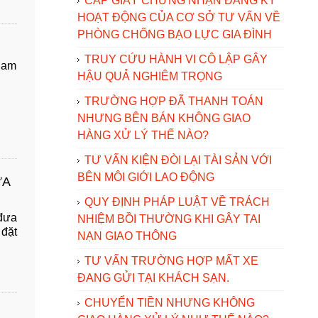
CẤP GIẤY CHỨNG NHẬN ĐĂNG KÝ
HOẠT ĐỘNG CỦA CƠ SỞ TƯ VẤN VỀ
PHÒNG CHỐNG BẠO LỰC GIA ĐÌNH
TRUY CỨU HÀNH VI CÔ LẬP GÂY
 Nam
HẬU QUẢ NGHIÊM TRỌNG
TRƯỜNG HỢP ĐÃ THANH TOÁN
NHƯNG BÊN BÁN KHÔNG GIAO
HÀNG XỬ LÝ THẾ NÀO?
TƯ VẤN KIỆN ĐÒI LẠI TÀI SẢN VỚI
BÊN MÔI GIỚI LAO ĐỘNG
ỮA
QUY ĐỊNH PHÁP LUẬT VỀ TRÁCH
đưa
NHIỆM BỒI THƯỜNG KHI GÂY TAI
 đặt
NẠN GIAO THÔNG
TƯ VẤN TRƯỜNG HỢP MẤT XE
ĐANG GỬI TẠI KHÁCH SẠN.
CHUYỂN TIỀN NHƯNG KHÔNG