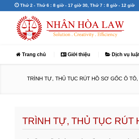
Thứ 2 - Thứ 6 : 8 giờ - 17 giờ 30, Thứ 7 : 8 giờ - 12 giờ
Trang chủ
Giới thiệu
Dịch vụ luậ
TRÌNH TỰ, THỦ TỤC RÚT HỒ SƠ GỐC Ô TÔ, XE
TRÌNH TỰ, THỦ TỤC RÚT 