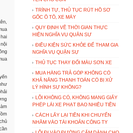
TRÌNH TỰ, THỦ TỤC RÚT HỒ SƠ
GỐC Ô TÔ, XE MÁY
tên,
QUY ĐỊNH VỀ THỜI GIAN THỰC
 mua
HIỆN NGHĨA VỤ QUÂN SỰ
 hai
 nội
ĐIỀU KIỆN SỨC KHỎE ĐỂ THAM GIA
hông
NGHĨA VỤ QUẬN SỰ
 mua
THỦ TỤC THAY ĐỔI MÀU SƠN XE
MUA HÀNG TRẢ GÓP KHÔNG CÓ
yển
KHẢ NĂNG THANH TOÁN CÓ BỊ XỬ
 như
LÝ HÌNH SỰ KHÔNG?
phải
LỖI KHÔNG CÓ, KHÔNG MANG GIẤY
ường
PHÉP LÁI XE PHẠT BAO NHIÊU TIỀN
 làm
 gồm
CÁCH LẤY LẠI TIỀN KHI CHUYỂN
 chủ
NHẦM VÀO TÀI KHOẢN CÔNG TY
 cần
LỖI ĐI VÀO ĐƯỜNG CẤM DÀNH CHO