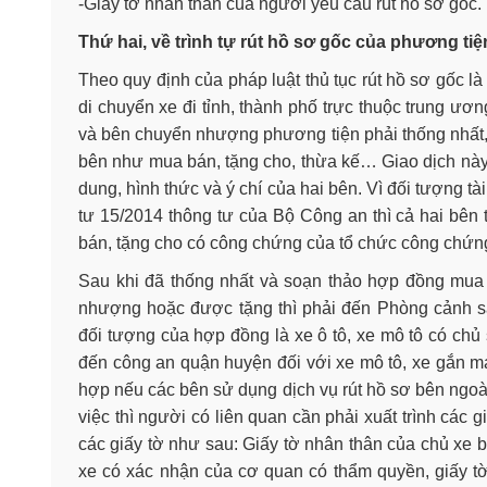
-Giấy tờ nhân thân của người yêu cầu rút hồ sơ gốc.
Thứ hai, về trình tự rút hồ sơ gốc của phương tiệ
Theo quy định của pháp luật thủ tục rút hồ sơ gốc l
di chuyển xe đi tỉnh, thành phố trực thuộc trung ươ
và bên chuyển nhượng phương tiện phải thống nhất,
bên như mua bán, tặng cho, thừa kế… Giao dịch này 
dung, hình thức và ý chí của hai bên. Vì đối tượng t
tư 15/2014 thông tư của Bộ Công an thì cả hai bên 
bán, tặng cho có công chứng của tổ chức công chứng
Sau khi đã thống nhất và soạn thảo hợp đồng mua
nhượng hoặc được tặng thì phải đến Phòng cảnh sá
đối tượng của hợp đồng là xe ô tô, xe mô tô có ch
đến công an quận huyện đối với xe mô tô, xe gắn má
hợp nếu các bên sử dụng dịch vụ rút hồ sơ bên ngoài
việc thì người có liên quan cần phải xuất trình cá
các giấy tờ như sau: Giấy tờ nhân thân của chủ xe
xe có xác nhận của cơ quan có thẩm quyền, giấy tờ 