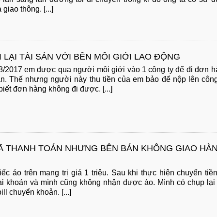
giao thông. [...]
 LẠI TÀI SẢN VỚI BÊN MÔI GIỚI LAO ĐỘNG
 8/2017 em được qua người môi giới vào 1 công ty để đi đơn 
. Thế nhưng người này thu tiền của em bảo để nộp lên công
iết đơn hàng không đi được. [...]
 THANH TOÁN NHƯNG BÊN BÁN KHÔNG GIAO HÀ
c áo trên mạng trị giá 1 triệu. Sau khi thực hiện chuyển tiền
ài khoản và mình cũng không nhận được áo. Mình có chụp lại
ll chuyển khoản. [...]