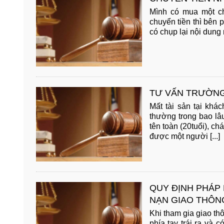
Mình có mua một chi
chuyển tiền thì bên
có chụp lại nội dung 
TƯ VẤN TRƯỜNG
Mất tài sản tại khá
thường trong bao lâu
tên toàn (20tuổi), ch
được một người [...]
QUY ĐỊNH PHÁP 
NẠN GIAO THÔN
Khi tham gia giao th
phía tay trái ra và 