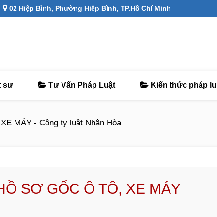
02 Hiệp Bình, Phường Hiệp Bình, TP.Hồ Chí Minh
t sư
Tư Vấn Pháp Luật
Kiến thức pháp lu
 MÁY - Công ty luật Nhân Hòa
HỒ SƠ GỐC Ô TÔ, XE MÁY