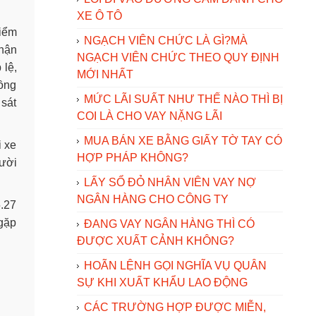
XE Ô TÔ
kiểm
NGẠCH VIÊN CHỨC LÀ GÌ?MÀ
nhận
NGẠCH VIÊN CHỨC THEO QUY ĐỊNH
 lệ,
MỚI NHẤT
đồng
MỨC LÃI SUẤT NHƯ THẾ NÀO THÌ BỊ
 sát
COI LÀ CHO VAY NẶNG LÃI
MUA BÁN XE BẰNG GIẤY TỜ TAY CÓ
i xe
HỢP PHÁP KHÔNG?
gười
LẤY SỔ ĐỎ NHÂN VIÊN VAY NỢ
NGÂN HÀNG CHO CÔNG TY
5.27
 gặp
ĐANG VAY NGÂN HÀNG THÌ CÓ
ĐƯỢC XUẤT CẢNH KHÔNG?
HOÃN LỆNH GỌI NGHĨA VỤ QUÂN
SỰ KHI XUẤT KHẨU LAO ĐỘNG
CÁC TRƯỜNG HỢP ĐƯỢC MIỄN,