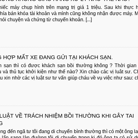
ếc máy chụp hình trên mạng trị giá 1 triệu. Sau khi thực 
 phía bán khóa tài khoản và mình cũng không nhận được máy. 
nói chuyện và chứng từ chuyển khoản. [...]
 HỢP MẤT XE ĐANG GỬI TẠI KHÁCH SẠN.
ch sạn thì có được khách sạn bồi thường không ? Thời gian
 và thủ tục khởi kiện như thế nào? Xin chào các vị luât sư. 
áu xin nhờ các vị luật sư tư vấn giúp cháu về vụ việc như sau: 
LUẬT VỀ TRÁCH NHIỆM BỒI THƯỜNG KHI GÂY TAI
G
ông đến ngã tư tôi đang di chuyển bình thường thì có một ông la
có lấn sang làn đường tôi di chuyển trong ki đó ông ta có sử 