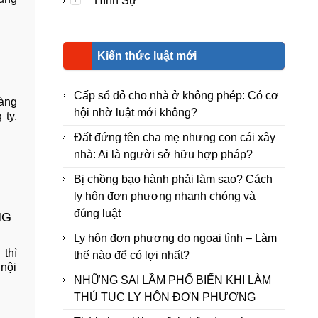
Hình Sự
Kiến thức luật mới
Cấp sổ đỏ cho nhà ở không phép: Có cơ
hàng
hội nhờ luật mới không?
 ty.
Đất đứng tên cha mẹ nhưng con cái xây
nhà: Ai là người sở hữu hợp pháp?
Bị chồng bạo hành phải làm sao? Cách
ly hôn đơn phương nhanh chóng và
đúng luật
NG
Ly hôn đơn phương do ngoại tình – Làm
 thì
thế nào để có lợi nhất?
 nội
NHỮNG SAI LẦM PHỔ BIẾN KHI LÀM
THỦ TỤC LY HÔN ĐƠN PHƯƠNG