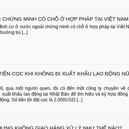
 CHỨNG MINH CÓ CHỖ Ở HỢP PHÁP TẠI VIỆT NAM
ịnh cư ở nước ngoài chứng minh có chỗ ở hợp pháp tại Việt
hường trú [...]
 TIỀN CỌC KHI KHÔNG ĐI XUẤT KHẨU LAO ĐỘNG N
8, qua một người quen, tôi có đến một công ty chuyên về 
 xuất khẩu lao động tại Nhật Bản để tìm hiểu và ký hợp đồng
động. Số tiền tôi đặt cọc là 2.000USD [...]
HƯNG KHÔNG GIAO HÀNG XỬ LÝ NHƯ THẾ NÀO?