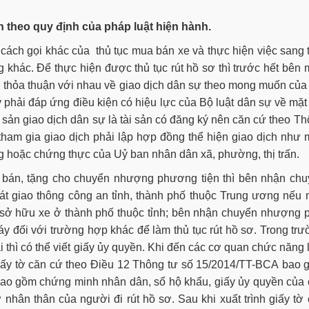
n theo quy định của pháp luật hiện hành.
à cách gọi khác của thủ tục mua bán xe và thực hiện việc sang 
ng khác. Để thực hiện được thủ tục rút hồ sơ thì trước hết bên
 thỏa thuận với nhau về giao dịch dân sự theo mong muốn của
phải đáp ứng điều kiện có hiệu lực của Bộ luật dân sự về mặt
ài sản giao dịch dân sự là tài sản có đăng ký nên căn cứ theo T
tham gia giao dịch phải lập hợp đồng thể hiện giao dịch như
 hoặc chứng thực của Uỷ ban nhân dân xã, phường, thị trấn.
 bán, tặng cho chuyển nhượng phương tiện thì bên nhận chu
t giao thông công an tỉnh, thành phố thuộc Trung ương nếu
ủ sở hữu xe ở thành phố thuộc tỉnh; bên nhận chuyển nhượng 
y đối với trường hợp khác để làm thủ tục rút hồ sơ. Trong tr
 thì có thể viết giấy ủy quyền. Khi đến các cơ quan chức năng
c giấy tờ căn cứ theo Điều 12 Thông tư số 15/2014/TT-BCA bao
 bao gồm chứng minh nhân dân, sổ hộ khẩu, giấy ủy quyền của
nhân thân của người đi rút hồ sơ. Sau khi xuất trình giấy tờ