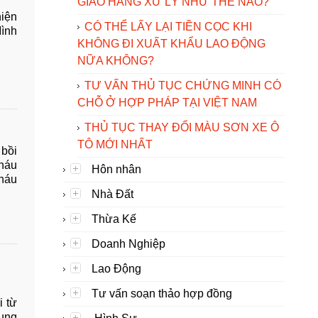
GIAO HÀNG XỬ LÝ NHƯ THẾ NÀO?
hiện
CÓ THỂ LẤY LẠI TIỀN CỌC KHI
Mình
KHÔNG ĐI XUẤT KHẨU LAO ĐỘNG
NỮA KHÔNG?
TƯ VẤN THỦ TỤC CHỨNG MINH CÓ
CHỖ Ở HỢP PHÁP TẠI VIỆT NAM
THỦ TỤC THAY ĐỔI MÀU SƠN XE Ô
TÔ MỚI NHẤT
 bồi
Cháu
Hôn nhân
cháu
Nhà Đất
Thừa Kế
Doanh Nghiệp
Lao Động
Tư vấn soạn thảo hợp đồng
i từ
dung