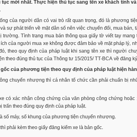
ủ tục mới nhất. Thực hiện thủ tục sang tên xe khách tỉnh và
.
ng của người dân có vai trò rất quan trọng, đó là phương tiệ
 và sự phát triển về mặt dân số nên việc chuyển đổi, mua bán, 
hị trường. Tình trạng mua bán thông qua giấy tờ viết tay mang 
ợi ích của người mua xe không được đảm bảo về mặt pháp lý, n
đó, theo quy định của pháp luật khi sang tên xe thì người ch
n theo đúng thủ tục của Thông tư 15/2015/ TT-BCA về đăng k
ơ gốc của phương tiện theo quy định của pháp luật hiện hàn
thông chuyển nhượng thì cá nhân tổ chức cần phải chuẩn bị n
xe có xác nhận công chứng của văn phòng công chứng hoặc 
 trấn theo đúng quy định của pháp luật.
n cà số máy, số khung của phương tiện chuyển nhượng.
thì phải kèm theo giấy đăng kiểm xe là bản gốc.