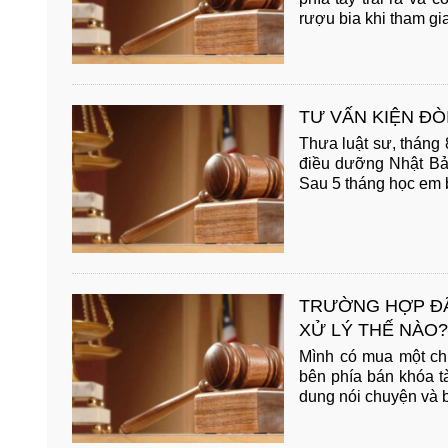
rượu bia khi tham gia 
TƯ VẤN KIỆN ĐÒI
Thưa luật sư, tháng
điều dưỡng Nhật Bản
Sau 5 tháng học em b
TRƯỜNG HỢP ĐÃ
XỬ LÝ THẾ NÀO?
Mình có mua một chiế
bên phía bán khóa t
dung nói chuyện và bi