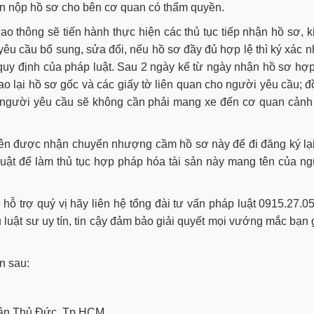
ền nộp hồ sơ cho bên cơ quan có thẩm quyền.
o thông sẽ tiến hành thực hiện các thủ tục tiếp nhận hồ sơ, 
 yêu cầu bổ sung, sửa đổi, nếu hồ sơ đầy đủ hợp lệ thì ký xác 
quy định của pháp luật. Sau 2 ngày kể từ ngày nhận hồ sơ hợp
o lại hồ sơ gốc và các giấy tờ liên quan cho người yêu cầu; 
là người yêu cầu sẽ không cần phải mang xe đến cơ quan cảnh
bên được nhận chuyển nhượng cầm hồ sơ này để đi đăng ký lạ
luật để làm thủ tục hợp pháp hóa tài sản này mang tên của n
 hỗ trợ quý vị hãy liên hệ tổng đài tư vấn pháp luật 0915.27.0
 luật sư uy tín, tin cậy đảm bảo giải quyết mọi vướng mắc bạn
in sau:
quận Thủ Đức, Tp.HCM