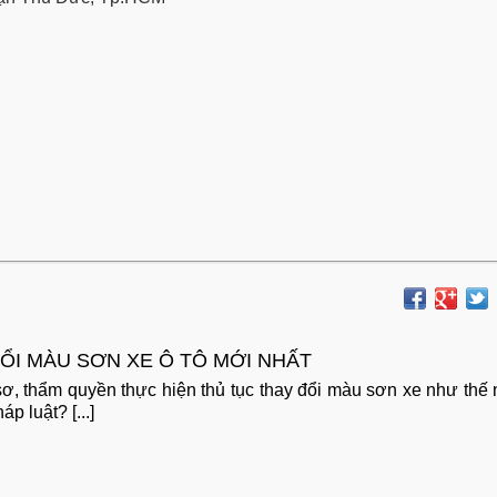
ỔI MÀU SƠN XE Ô TÔ MỚI NHẤT
ồ sơ, thẩm quyền thực hiện thủ tục thay đổi màu sơn xe như thế
p luật? [...]