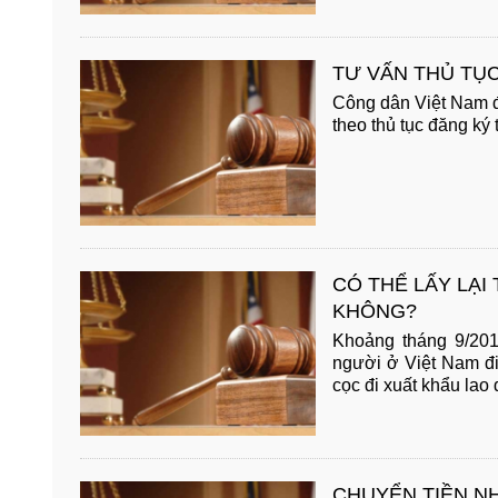
TƯ VẤN THỦ TỤC
Công dân Việt Nam đ
theo thủ tục đăng ký t
CÓ THỂ LẤY LẠI
KHÔNG?
Khoảng tháng 9/201
người ở Việt Nam đi
cọc đi xuất khẩu lao 
CHUYỂN TIỀN N