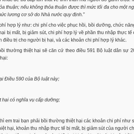
thỏa thuận; nếu không thỏa thuận được thì mức tối đa cho một n
ức lương cơ sở do Nhà nước quy định.”
phí hợp lý như: chi phí cho việc phục hồi, bồi dưỡng, chức năn
hại bị mất, bị giảm sút, chi phí hợp lý về phần thu nhập thực tế
 điều trị cho người bị hại, và các khoản chi phí hợp lý khác.
bồi thường thiệt hại sẽ căn cứ theo điều 591 Bộ luật dân sự 
hại:
ại Điều 590 của Bộ luật này;
t hại có nghĩa vụ cấp dưỡng;
hì em trai bạn phải bồi thường thiệt hại các khoản chi phí như 
iệt hại, khoản thu nhập thực tế bị mất, bị giảm sút của người 