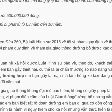
o 03 người trở lên mà tổng tỷ lệ tổn thương cơ thể của những n
dưới 500.000.000 đồng.
thì bị phạt tù từ 03 năm đến 10 năm:
theo Đều 260, Bộ luật Hình sự 2015 về tội vi phạm quy định về 
 vi phạm quy định về tham gia giao thông đường bộ được xác 
uan hệ xã hội được Luật Hình sự bảo vệ, theo đó, khách thể
 bạn gây thiệt hại, cụ thể là bị chấn thương sọ não nặng và
g trường hợp em bạn gây tai nạn mà làm hỏng xe taxi đang 
 đã xâm hại.
gia giao thông không đội mũ bảo hiểm, không có giấy phép lái
hông, vi phạm điều cấm của Luật Giao thôngđường bộ nhưng vẫ
khác em bạn biết rất rõ đoạn đường em bạn đi qua có đồn côn
mình là hành vi nguy hiểm cho xã hội nhưng vẫn thực hiện là