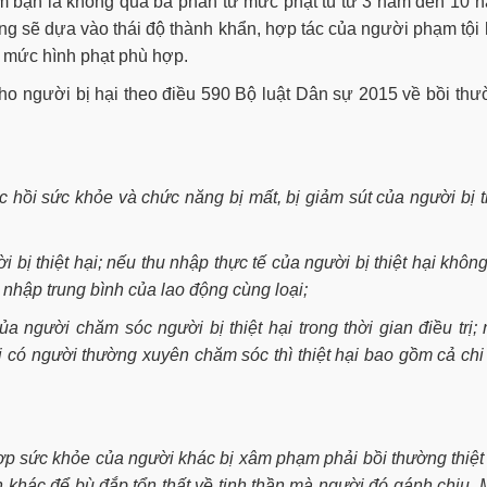
em bạn là không quá ba phần tư mức phạt tù từ 3 năm đến 10 
ũng sẽ dựa vào thái độ thành khẩn, hợp tác của người phạm tội
a mức hình phạt phù hợp.
 cho người bị hại theo điều 590 Bộ luật Dân sự 2015 về bồi th
c hồi sức khỏe và chức năng bị mất, bị giảm sút của người bị t
 bị thiệt hại; nếu thu nhập thực tế của người bị thiệt hại khôn
 nhập trung bình của lao động cùng loại;
ủa người chăm sóc người bị thiệt hại trong thời gian điều trị;
i có người thường xuyên chăm sóc thì thiệt hại bao gồm cả chi
ợp sức khỏe của người khác bị xâm phạm phải bồi thường thiệt
n khác để bù đắp tổn thất về tinh thần mà người đó gánh chịu.