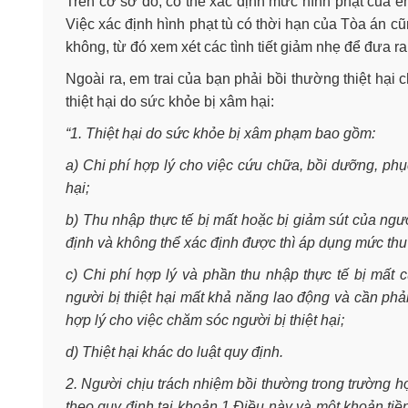
Trên cơ sở đó, có thể xác định mức hình phạt của 
Việc xác định hình phạt tù có thời hạn của Tòa án c
không, từ đó xem xét các tình tiết giảm nhẹ để đưa r
Ngoài ra, em trai của bạn phải bồi thường thiệt hại
thiệt hại do sức khỏe bị xâm hại:
“1. Thiệt hại do sức khỏe bị xâm phạm bao gồm:
a) Chi phí hợp lý cho việc cứu chữa, bồi dưỡng, phụ
hại;
b) Thu nhập thực tế bị mất hoặc bị giảm sút của người
định và không thể xác định được thì áp dụng mức thu
c) Chi phí hợp lý và phần thu nhập thực tế bị mất c
người bị thiệt hại mất khả năng lao động và cần phả
hợp lý cho việc chăm sóc người bị thiệt hại;
d) Thiệt hại khác do luật quy định.
2. Người chịu trách nhiệm bồi thường trong trường h
theo quy định tại khoản 1 Điều này và một khoản tiề