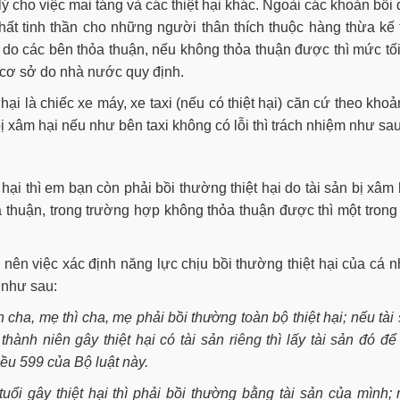
 lý cho việc mai táng và các thiệt hại khác. Ngoài các khoản bồi
 thất tinh thần cho những người thân thích thuộc hàng thừa kế
ại do các bên thỏa thuận, nếu không thỏa thuận được thì mức tố
 cơ sở do nhà nước quy định.
hại là chiếc xe máy, xe taxi (nếu có thiệt hại) căn cứ theo khoả
bị xâm hại nếu như bên taxi không có lỗi thì trách nhiệm như sau
ại thì em bạn còn phải bồi thường thiệt hại do tài sản bị xâm 
thuận, trong trường hợp không thỏa thuận được thì một trong
nên việc xác định năng lực chịu bồi thường thiệt hại của cá 
 như sau:
 cha, mẹ thì cha, mẹ phải bồi thường toàn bộ thiệt hại; nếu tài
nh niên gây thiệt hại có tài sản riêng thì lấy tài sản đó để
iều 599 của Bộ luật này.
ổi gây thiệt hại thì phải bồi thường bằng tài sản của mình;