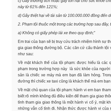
c) Gây thương tích hoặc gây tổn hại cho sức khỏe ch
này từ 61% đến 121%;
d) Gây thiệt hại về tài sản từ 100.000.000 đồng đến 
2. Phạm tội thuộc một trong các trường hợp sau đây, 
a) Không có giấy phép lái xe theo quy định;”
Em trai của bạn sẽ bị truy cứu trách nhiệm hình sự 
gia giao thông đường bộ. Các căn cứ cấu thành tội
như sau:
Về mặt khách thể của tội phạm: được hiểu là các q
phạm trong trường hợp này là sức khỏe của người em
sản là chiếc xe máy mà em bạn đã làm hỏng. Tron
đường thì chiếc xe taxi cũng là khách thể mà em bạn
Về mặt chủ quan của tội phạm: hành vi em bạn tham 
biết rõ mình không đủ điều kiện để tham gia giao t
tình tham gia giao thông là một hành vi cố ý, mặt 
những vẫn cố tình đi. Nhận thức được hành vi của 