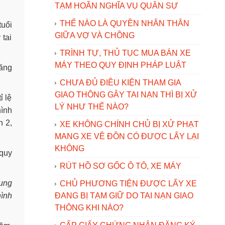
TẠM HOÃN NGHĨA VỤ QUÂN SỰ
THẾ NÀO LÀ QUYỀN NHÂN THÂN
tuổi
GIỮA VỢ VÀ CHỒNG
 tai
TRÌNH TỰ, THỦ TỤC MUA BÁN XE
MÁY THEO QUY ĐỊNH PHÁP LUẬT
năng
CHƯA ĐỦ ĐIỀU KIỆN THAM GIA
GIAO THÔNG GÂY TAI NẠN THÌ BỊ XỬ
ỉ lệ
LÝ NHƯ THẾ NÀO?
hình
n 2,
XE KHÔNG CHÍNH CHỦ BỊ XỬ PHẠT
MANG XE VỀ ĐỒN CÓ ĐƯỢC LẤY LẠI
KHÔNG
 quy
RÚT HỒ SƠ GỐC Ô TÔ, XE MÁY
hung
CHỦ PHƯƠNG TIỆN ĐƯỢC LẤY XE
hình
ĐANG BỊ TẠM GIỮ DO TAI NẠN GIAO
THÔNG KHI NÀO?