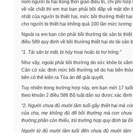
nom người bị hại trong thời gian điều trị, chi phí hợp
về vật chất thì em trai bạn phải bồi đắp về mặt tổn
nhất của người bị thiệt hại, mức bồi thường thiệt h
cho người bị thiệt hại không quá 100 lần mức lương
Ngoài ra em bạn còn phải bồi thường tài sản bị thiệt 
điều 589 quy định về bồi thường thiệt hại do tài sản 
“1. Tài sản bị mất, bị hủy hoại hoặc bị hư hỏng.”
Như vậy, ngoài phải bồi thường do sức khỏe bị xâm h
Căn cứ xác định mức bồi thường sẽ do hai bên thỏa 
bên có thể kiện ra Tòa án để giải quyết.
Tuy nhiên trong trường hợp này, em bạn mới 17 tuổi 
theo khoản 2 điều 586 Bộ luật dân sự được xác định
“2. Người chưa đủ mười lăm tuổi gây thiệt hại mà còn
của cha, mẹ không đủ để bồi thường mà con chưa thà
thường phần còn thiếu, trừ trường hợp quy định tại Đ
Người từ đủ mười lăm tuổi đến chưa đủ mười tám tu