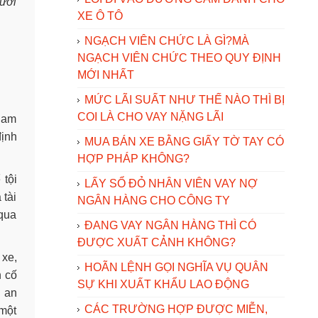
gười
XE Ô TÔ
NGẠCH VIÊN CHỨC LÀ GÌ?MÀ
NGẠCH VIÊN CHỨC THEO QUY ĐỊNH
MỚI NHẤT
MỨC LÃI SUẤT NHƯ THẾ NÀO THÌ BỊ
COI LÀ CHO VAY NẶNG LÃI
tham
định
MUA BÁN XE BẰNG GIẤY TỜ TAY CÓ
HỢP PHÁP KHÔNG?
 tội
LẤY SỔ ĐỎ NHÂN VIÊN VAY NỢ
 tài
NGÂN HÀNG CHO CÔNG TY
qua
ĐANG VAY NGÂN HÀNG THÌ CÓ
ĐƯỢC XUẤT CẢNH KHÔNG?
 xe,
HOÃN LỆNH GỌI NGHĨA VỤ QUÂN
n cố
SỰ KHI XUẤT KHẨU LAO ĐỘNG
g an
CÁC TRƯỜNG HỢP ĐƯỢC MIỄN,
 một