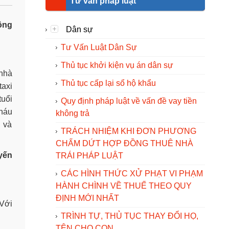
Tư vấn pháp luật
ồng
Dân sự
Tư Vấn Luật Dân Sự
Thủ tục khởi kiện vụ án dân sự
 nhà
Thủ tục cấp lại sổ hộ khẩu
taxi
tuổi
Quy định pháp luật về vấn đề vay tiền
cháu
không trả
n và
TRÁCH NHIỆM KHI ĐƠN PHƯƠNG
CHẤM DỨT HỢP ĐỒNG THUÊ NHÀ
uyến
TRÁI PHÁP LUẬT
CÁC HÌNH THỨC XỬ PHẠT VI PHẠM
HÀNH CHÌNH VỀ THUẾ THEO QUY
ĐỊNH MỚI NHẤT
 Với
TRÌNH TỰ, THỦ TỤC THAY ĐỔI HỌ,
TÊN CHO CON