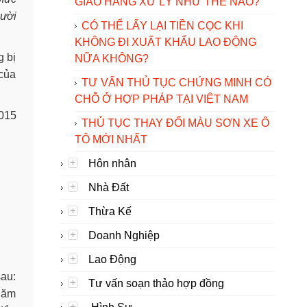
GIAO HÀNG XỬ LÝ NHƯ THẾ NÀO?
gười
CÓ THỂ LẤY LẠI TIỀN CỌC KHI
KHÔNG ĐI XUẤT KHẨU LAO ĐỘNG
g bị
NỮA KHÔNG?
 của
TƯ VẤN THỦ TỤC CHỨNG MINH CÓ
CHỖ Ở HỢP PHÁP TẠI VIỆT NAM
2015
THỦ TỤC THAY ĐỔI MÀU SƠN XE Ô
TÔ MỚI NHẤT
Hôn nhân
Nhà Đất
Thừa Kế
Doanh Nghiệp
Lao Động
sau:
Tư vấn soạn thảo hợp đồng
chăm