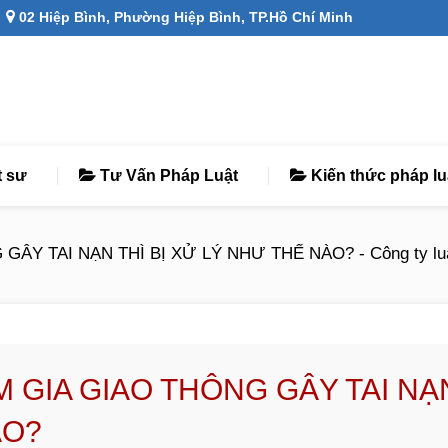
02 Hiệp Bình, Phường Hiệp Bình, TP.Hồ Chí Minh
t sư
Tư Vấn Pháp Luật
Kiến thức pháp lu
ÂY TAI NẠN THÌ BỊ XỬ LÝ NHƯ THẾ NÀO? - Công ty lu
 GIA GIAO THÔNG GÂY TAI NẠ
ÀO?