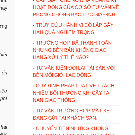
CẤP GIẤY CHỨNG NHẬN ĐĂNG KÝ
năm.
HOẠT ĐỘNG CỦA CƠ SỞ TƯ VẤN VỀ
 hay
PHÒNG CHỐNG BẠO LỰC GIA ĐÌNH
TRUY CỨU HÀNH VI CÔ LẬP GÂY
ường
HẬU QUẢ NGHIÊM TRỌNG
TRƯỜNG HỢP ĐÃ THANH TOÁN
NHƯNG BÊN BÁN KHÔNG GIAO
hiệt
HÀNG XỬ LÝ THẾ NÀO?
TƯ VẤN KIỆN ĐÒI LẠI TÀI SẢN VỚI
g ổn
BÊN MÔI GIỚI LAO ĐỘNG
QUY ĐỊNH PHÁP LUẬT VỀ TRÁCH
 nếu
NHIỆM BỒI THƯỜNG KHI GÂY TAI
 phí
NẠN GIAO THÔNG
TƯ VẤN TRƯỜNG HỢP MẤT XE
ĐANG GỬI TẠI KHÁCH SẠN.
 hại
CHUYỂN TIỀN NHƯNG KHÔNG
 Mức