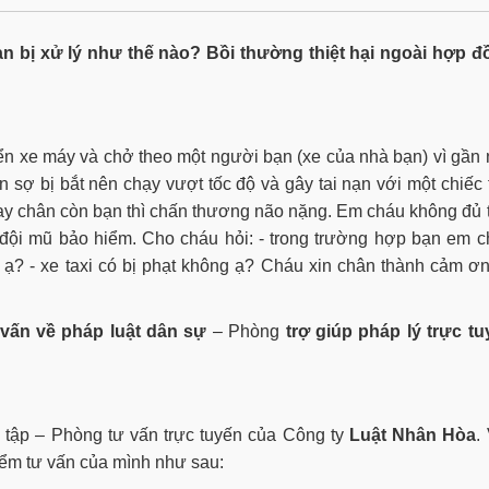
ạn bị xử lý như thế nào? Bồi thường thiệt hại ngoài hợp đ
iển xe máy và chở theo một người bạn (xe của nhà bạn) vì gần
sợ bị bắt nên chạy vượt tốc độ và gây tai nạn với một chiếc 
ay chân còn bạn thì chấn thương não nặng. Em cháu không đủ 
g đội mũ bảo hiểm. Cho cháu hỏi: - trong trường hợp bạn em 
 ạ? - xe taxi có bị phạt không ạ? Cháu xin chân thành cảm ơ
 vấn về pháp luật dân sự
– Phòng
trợ giúp pháp lý trực t
tập – Phòng tư vấn trực tuyến của Công ty
Luật Nhân Hòa
.
iểm tư vấn của mình như sau: