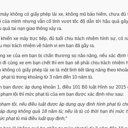
 máy không có giấy phép lái xe, không mũ bảo hiểm, chưa đủ 
i của mình nhưng vẫn cố tình vượt tốc độ dẫn tới hậu quả gây
 quả tai nạn giao thông xảy ra.
hiển xe máy trực tiếp, đủ tuổi chịu trách nhiệm hình sự, có 
ịu mọi trách nhiệm về hành vi em bạn đã gây ra.
ng xe của em bạn bị chấn thương sọ não nặng, nếu xác định t
 đi cùng xe em bạn chết thì em bạn sẽ phải chịu trách nhiệm 
 không có giấy phép lái xe là một tình tiết tăng nặng theo khoả
ị phạt tù trong khoảng từ 3 năm đến 10 năm tù.
em bạn được áp dụng khoản 1, điều 101 Bộ luật Hình sự 2015
n phạm tội thì mức phạt tù của em bạn được xác định như sau:
i phạm tội, nếu điều luật được áp dụng quy định hình phạt tù c
 áp dụng không quá 18 năm tù; nếu là tù có thời hạn thì mức 
 phạt tù mà điều luật quy định;”