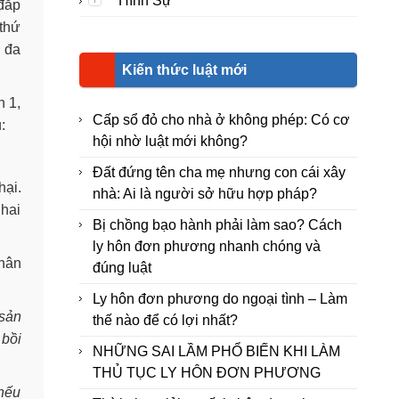
Hình Sự
 đắp
 thứ
i đa
Kiến thức luật mới
n 1,
Cấp sổ đỏ cho nhà ở không phép: Có cơ
:
hội nhờ luật mới không?
Đất đứng tên cha mẹ nhưng con cái xây
hại.
nhà: Ai là người sở hữu hợp pháp?
 hai
Bị chồng bạo hành phải làm sao? Cách
ly hôn đơn phương nhanh chóng và
nhân
đúng luật
Ly hôn đơn phương do ngoại tình – Làm
 sản
thế nào để có lợi nhất?
 bồi
NHỮNG SAI LẦM PHỔ BIẾN KHI LÀM
THỦ TỤC LY HÔN ĐƠN PHƯƠNG
 nếu