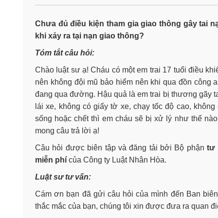
Chưa đủ điều kiện tham gia giao thông gây tai n
khi xảy ra tại nạn giao thông?
Tóm tắt câu hỏi:
Chào luật sư ạ! Cháu có một em trai 17 tuổi điều kh
nên không đội mũ bảo hiểm nên khi qua đồn công an 
đang qua đường. Hậu quả là em trai bị thương gãy t
lái xe, không có giấy tờ xe, chạy tốc độ cao, khôn
sống hoặc chết thì em cháu sẽ bị xử lý như thế nào
mong câu trả lời ạ!
Câu hỏi được biên tập và đăng tải bởi Bộ phận
tư
miễn phí
của Công ty Luật Nhân Hòa.
Luật sư tư vấn:
Cám ơn bạn đã gửi câu hỏi của mình đến Ban biên 
thắc mắc của bạn, chúng tôi xin được đưa ra quan đ