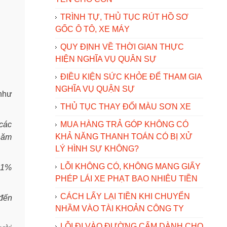
TRÌNH TỰ, THỦ TỤC RÚT HỒ SƠ
GỐC Ô TÔ, XE MÁY
QUY ĐỊNH VỀ THỜI GIAN THỰC
HIỆN NGHĨA VỤ QUÂN SỰ
ĐIỀU KIỆN SỨC KHỎE ĐỂ THAM GIA
NGHĨA VỤ QUẬN SỰ
 như
THỦ TỤC THAY ĐỔI MÀU SƠN XE
 các
MUA HÀNG TRẢ GÓP KHÔNG CÓ
KHẢ NĂNG THANH TOÁN CÓ BỊ XỬ
 năm
LÝ HÌNH SỰ KHÔNG?
LỖI KHÔNG CÓ, KHÔNG MANG GIẤY
 61%
PHÉP LÁI XE PHẠT BAO NHIÊU TIỀN
CÁCH LẤY LẠI TIỀN KHI CHUYỂN
 đến
NHẦM VÀO TÀI KHOẢN CÔNG TY
LỖI ĐI VÀO ĐƯỜNG CẤM DÀNH CHO