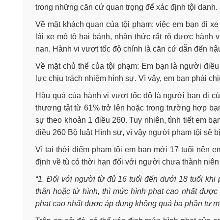
trong những căn cứ quan trọng để xác định tội danh.
Về mặt khách quan của tội phạm: việc em bạn đi xe
lái xe mô tô hai bánh, nhận thức rất rõ được hành v
nạn. Hành vi vượt tốc độ chính là căn cứ dẫn đến hậu
Về mặt chủ thể của tội phạm: Em bạn là người điều k
lực chịu trách nhiệm hình sự. Vì vậy, em bạn phải ch
Hậu quả của hành vi vượt tốc độ là người bạn đi cù
thương tật từ 61% trở lên hoặc trong trường hợp bạn
sự theo khoản 1 điều 260. Tuy nhiên, tình tiết em bạn
điều 260 Bộ luật Hình sự, vì vậy người phạm tội sẽ b
Vì tại thời điểm phạm tội em bạn mới 17 tuổi nên 
định về tù có thời hạn đối với người chưa thành niê
“1. Đối với người từ đủ 16 tuổi đến dưới 18 tuổi kh
thân hoặc tử hình, thì mức hình phạt cao nhất được
phạt cao nhất được áp dụng không quá ba phần tư mức