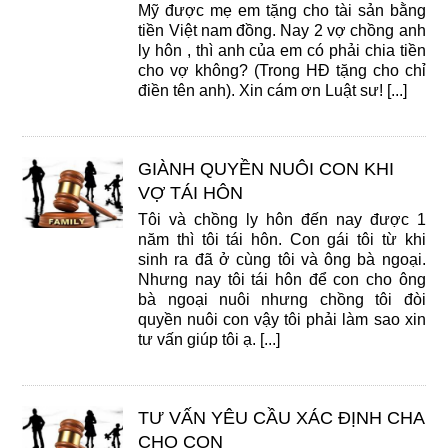
Mỹ được mẹ em tặng cho tài sản bằng
tiền Việt nam đồng. Nay 2 vợ chồng anh
ly hôn , thì anh của em có phải chia tiền
cho vợ không? (Trong HĐ tặng cho chỉ
điền tên anh). Xin cám ơn Luật sư! [...]
GIÀNH QUYỀN NUÔI CON KHI
VỢ TÁI HÔN
Tôi và chồng ly hôn đến nay được 1
năm thì tôi tái hôn. Con gái tôi từ khi
sinh ra đã ở cùng tôi và ông bà ngoại.
Nhưng nay tôi tái hôn để con cho ông
bà ngoại nuôi nhưng chồng tôi đòi
quyền nuôi con vậy tôi phải làm sao xin
tư vấn giúp tôi ạ. [...]
TƯ VẤN YÊU CẦU XÁC ĐỊNH CHA
CHO CON