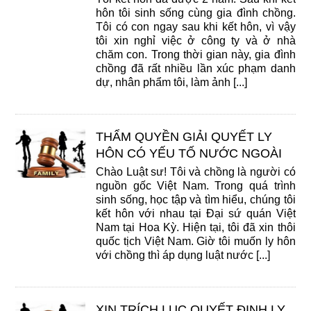
hôn tôi sinh sống cùng gia đình chồng.
Tôi có con ngay sau khi kết hôn, vì vậy
tôi xin nghỉ việc ở công ty và ở nhà
chăm con. Trong thời gian này, gia đình
chồng đã rất nhiều lần xúc phạm danh
dự, nhân phẩm tôi, làm ảnh [...]
THẨM QUYỀN GIẢI QUYẾT LY
HÔN CÓ YẾU TỐ NƯỚC NGOÀI
Chào Luật sư! Tôi và chồng là người có
nguồn gốc Việt Nam. Trong quá trình
sinh sống, học tập và tìm hiểu, chúng tôi
kết hôn với nhau tại Đại sứ quán Việt
Nam tại Hoa Kỳ. Hiện tại, tôi đã xin thôi
quốc tịch Việt Nam. Giờ tôi muốn ly hôn
với chồng thì áp dụng luật nước [...]
XIN TRÍCH LỤC QUYẾT ĐỊNH LY