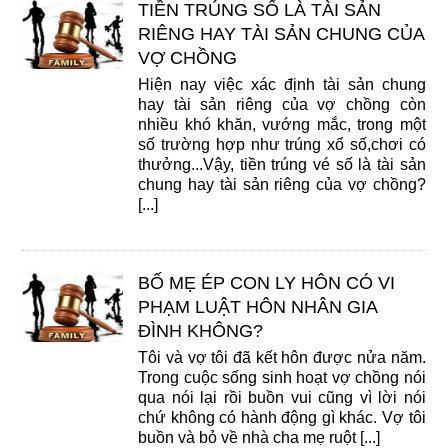
TIỀN TRÚNG SỐ LÀ TÀI SẢN
RIÊNG HAY TÀI SẢN CHUNG CỦA
VỢ CHỒNG
Hiện nay việc xác định tài sản chung
hay tài sản riêng của vợ chồng còn
nhiều khó khăn, vướng mắc, trong một
số trường hợp như trúng xổ số,chơi có
thưởng...Vậy, tiền trúng vé số là tài sản
chung hay tài sản riêng của vợ chồng?
[...]
BỐ MẸ ÉP CON LY HÔN CÓ VI
PHẠM LUẬT HÔN NHÂN GIA
ĐÌNH KHÔNG?
Tôi và vợ tôi đã kết hôn được nửa năm.
Trong cuộc sống sinh hoạt vợ chồng nói
qua nói lại rồi buồn vui cũng vì lời nói
chứ không có hành động gì khác. Vợ tôi
buồn và bỏ về nhà cha mẹ ruột [...]