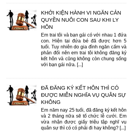
KHỞI KIỆN HÀNH VI NGĂN CẢN
QUYỀN NUÔI CON SAU KHI LY
HÔN
Em trai tôi và bạn gái có với nhau 1 đứa
con. Hiện tại đứa bé đã được hơn 5
tuổi. Tuy nhiên do gia đình ngăn cấm và
phản đối nên em trai tôi không đăng ký
kết hôn và cũng không còn chung sống
với bạn gái nữa. [...]
ĐÃ ĐĂNG KÝ KẾT HÔN THÌ CÓ
ĐƯỢC MIỄN NGHĨA VỤ QUÂN SỰ
KHÔNG
Em năm nay 25 tuổi, đã đăng ký kết hôn
và 2 tháng nữa sẽ tổ chức lễ cưới. Em
vừa nhận được giấy triệu tập nghĩ vụ
quân sự thì có có phải đi hay không? [...]