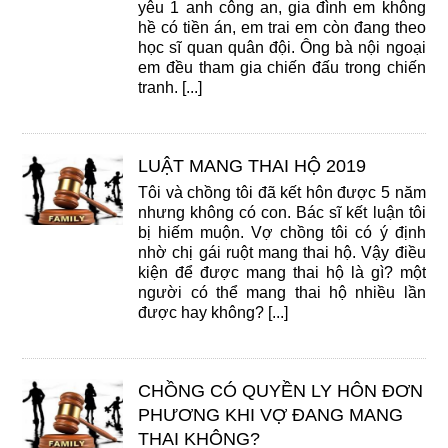
yêu 1 anh công an, gia đình em không
hề có tiền án, em trai em còn đang theo
học sĩ quan quân đội. Ông bà nội ngoại
em đều tham gia chiến đấu trong chiến
tranh. [...]
LUẬT MANG THAI HỘ 2019
Tôi và chồng tôi đã kết hôn được 5 năm
nhưng không có con. Bác sĩ kết luận tôi
bị hiếm muộn. Vợ chồng tôi có ý định
nhờ chị gái ruột mang thai hộ. Vậy điều
kiện để được mang thai hộ là gì? một
người có thể mang thai hộ nhiều lần
được hay không? [...]
CHỒNG CÓ QUYỀN LY HÔN ĐƠN
PHƯƠNG KHI VỢ ĐANG MANG
THAI KHÔNG?