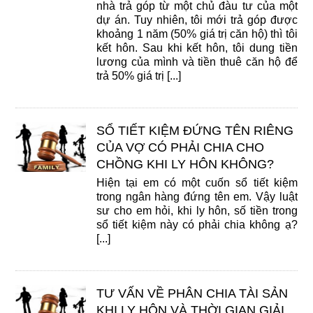
nhà trả góp từ một chủ đàu tư của một
dự án. Tuy nhiên, tôi mới trả góp được
khoảng 1 năm (50% giá trị căn hộ) thì tôi
kết hôn. Sau khi kết hôn, tôi dung tiền
lương của mình và tiền thuê căn hộ để
trả 50% giá trị [...]
SỔ TIẾT KIỆM ĐỨNG TÊN RIÊNG
CỦA VỢ CÓ PHẢI CHIA CHO
CHỒNG KHI LY HÔN KHÔNG?
Hiện tại em có một cuốn sổ tiết kiệm
trong ngân hàng đứng tên em. Vậy luật
sư cho em hỏi, khi ly hôn, số tiền trong
sổ tiết kiệm này có phải chia không ạ?
[...]
TƯ VẤN VỀ PHÂN CHIA TÀI SẢN
KHI LY HÔN VÀ THỜI GIAN GIẢI