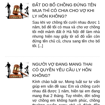
ĐẤT DO BỐ CHỒNG ĐỨNG TÊN
MUA THÌ CÓ CHIA CHO VỢ KHI
LY HÔN KHÔNG?
Sau khi vợ chồng tôi cưới nhau được 1
năm, bố đẻ tôi có mua và cho vợ chồng
tôi một mảnh đất ở Hà Nội để làm nhà
nhưng hiện nay giấy tờ sổ đỏ vẫn còn
đứng tên chủ cũ, chưa sang tên cho bố
tôi. [...]
NGƯỜI VỢ ĐANG MANG THAI
CÓ QUYỀN YÊU CẦU LY HÔN
KHÔNG?
Kính chào luật sư. Mong luật sư tư vấn
giúp em vấn đề sau: Em và chồng cưới
nhau đã được 1 năm, hiện tại em đang
mang thai 2 tháng. Tuy nhiên, đời sống
vợ chồng em không hạnh phúc, chồng