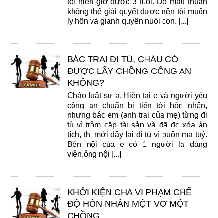
tôi hiện giờ được 3 tuổi. Do mâu thuẫn
không thể giải quyết được nên tôi muốn
ly hôn và giành quyên nuôi con. [...]
BÁC TRAI ĐI TÙ, CHÁU CÓ
ĐƯỢC LẤY CHỒNG CÔNG AN
KHÔNG?
Chào luật sư ạ. Hiện tại e và người yêu
công an chuẩn bị tiến tới hôn nhân,
nhưng bác em (anh trai của mẹ) từng đi
tù vì trộm cắp tài sản và đã đc xóa án
tích, thì mới đây lại đi tù vì buôn ma tuý.
Bên nội của e có 1 người là đảng
viên,ông nội [...]
KHỞI KIỆN CHA VI PHẠM CHẾ
ĐỘ HÔN NHÂN MỘT VỢ MỘT
CHỒNG