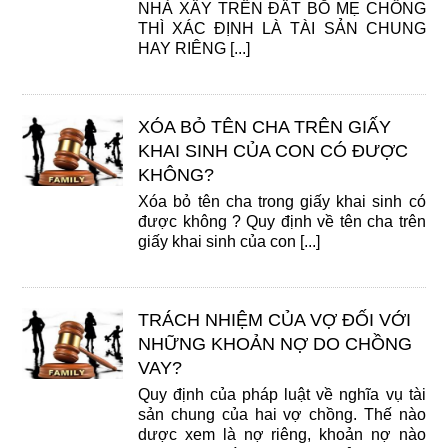
NHÀ XÂY TRÊN ĐẤT BỖ MẸ CHỒNG
THÌ XÁC ĐỊNH LÀ TÀI SẢN CHUNG
HAY RIÊNG [...]
XÓA BỎ TÊN CHA TRÊN GIẤY
KHAI SINH CỦA CON CÓ ĐƯỢC
KHÔNG?
Xóa bỏ tên cha trong giấy khai sinh có
được không ? Quy định về tên cha trên
giấy khai sinh của con [...]
TRÁCH NHIỆM CỦA VỢ ĐỐI VỚI
NHỮNG KHOẢN NỢ DO CHỒNG
VAY?
Quy định của pháp luật về nghĩa vụ tài
sản chung của hai vợ chồng. Thế nào
dược xem là nợ riêng, khoản nợ nào