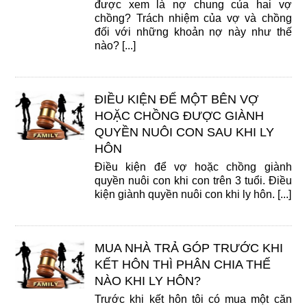
được xem là nợ chung của hai vợ
chồng? Trách nhiệm của vợ và chồng
đối với những khoản nợ này như thế
nào? [...]
ĐIỀU KIỆN ĐỂ MỘT BÊN VỢ
HOẶC CHỒNG ĐƯỢC GIÀNH
QUYỀN NUÔI CON SAU KHI LY
HÔN
Điều kiện để vợ hoặc chồng giành
quyền nuôi con khi con trên 3 tuổi. Điều
kiện giành quyền nuôi con khi ly hôn. [...]
MUA NHÀ TRẢ GÓP TRƯỚC KHI
KẾT HÔN THÌ PHÂN CHIA THẾ
NÀO KHI LY HÔN?
Trước khi kết hôn tôi có mua một căn