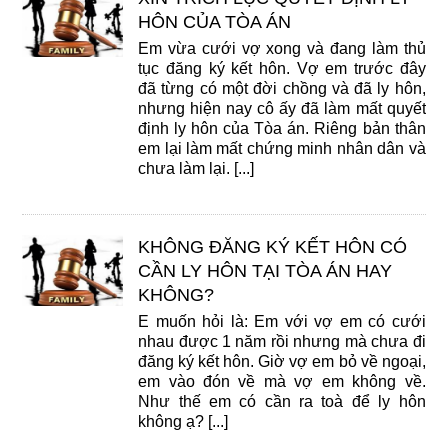
HÔN CỦA TÒA ÁN
Em vừa cưới vợ xong và đang làm thủ
tục đăng ký kết hôn. Vợ em trước đây
đã từng có một đời chồng và đã ly hôn,
nhưng hiện nay cô ấy đã làm mất quyết
định ly hôn của Tòa án. Riêng bản thân
em lại làm mất chứng minh nhân dân và
chưa làm lại. [...]
KHÔNG ĐĂNG KÝ KẾT HÔN CÓ
CẦN LY HÔN TẠI TÒA ÁN HAY
KHÔNG?
E muốn hỏi là: Em với vợ em có cưới
nhau được 1 năm rồi nhưng mà chưa đi
đăng ký kết hôn. Giờ vợ em bỏ về ngoại,
em vào đón về mà vợ em không về.
Như thế em có cần ra toà để ly hôn
không ạ? [...]