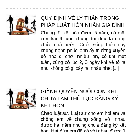
QUY ĐỊNH VỀ LY THÂN TRONG
PHÁP LUẬT HÔN NHÂN GIA ĐÌNH
Chúng tôi kết hôn được 5 năm, có một
con trai 4 tuổi, chúng tôi đều là công
chức nhà nước. Cuộc sống hiện nay
không hạnh phúc, anh ấy thường xuyên
bỏ nhà đi chơi nhiều lần, có khi một
tuần, cũng có lúc 2, 3 ngày khi về tỏ ra
như không có gì xảy ra, nhậu nhẹt [...]
GIÀNH QUYỀN NUÔI CON KHI
CHƯA LÀM THỦ TỤC ĐĂNG KÝ
KẾT HÔN
Chào luật sư. Luật sư cho em hỏi em và
chông em về chung sống với nhau
đươc hai năm nhưng chưa đăng ký kết
hôn. Hai đứa em đã có với nhau được 1