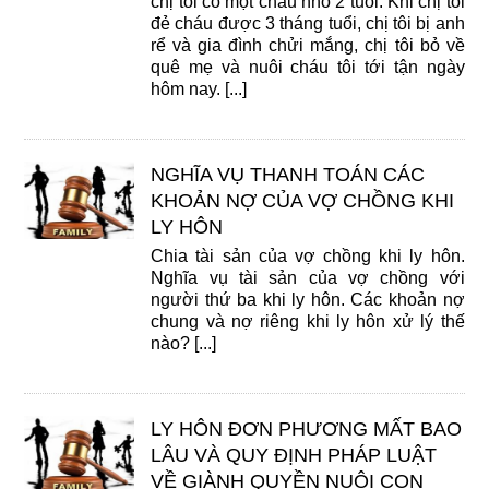
chị tôi có một cháu nhỏ 2 tuổi. Khi chị tôi
đẻ cháu được 3 tháng tuổi, chị tôi bị anh
rể và gia đình chửi mắng, chị tôi bỏ về
quê mẹ và nuôi cháu tôi tới tận ngày
hôm nay. [...]
NGHĨA VỤ THANH TOÁN CÁC
KHOẢN NỢ CỦA VỢ CHỒNG KHI
LY HÔN
Chia tài sản của vợ chồng khi ly hôn.
Nghĩa vụ tài sản của vợ chồng với
người thứ ba khi ly hôn. Các khoản nợ
chung và nợ riêng khi ly hôn xử lý thế
nào? [...]
LY HÔN ĐƠN PHƯƠNG MẤT BAO
LÂU VÀ QUY ĐỊNH PHÁP LUẬT
VỀ GIÀNH QUYỀN NUÔI CON