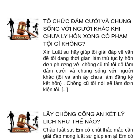
TỔ CHỨC ĐÁM CƯỚI VÀ CHUNG
SỐNG VỚI NGƯỜI KHÁC KHI
CHƯA LY HÔN XONG CÓ PHẠM
TỘI GÌ KHÔNG?
Xin Luật sư hãy giúp tôi giải đáp về vấn
đề tôi đang thời gian làm thủ tục ly hôn
đơn phương với chồng cũ thì tôi đã làm
đám cưới và chung sống với người
khác (tôi và anh ấy chưa làm đăng ký
kết hôn) . Chồng cũ tôi nói sẽ làm đơn
kiện tôi. [...]
LẤY CHỒNG CÔNG AN XÉT LÝ
LỊCH NHƯ THẾ NÀO?
Chào luật sư. Em có chút thắc mắc cần
giải đáp mong luật sư giúp em ạ! Em có