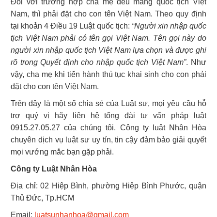
Đối với trường hợp cha mẹ đều mang quốc tịch Việt
Nam, thì phải đặt cho con tên Việt Nam. Theo quy định
tại khoản 4 Điều 19 Luật quốc tịch:
“Người xin nhập quốc
tịch Việt Nam phải có tên gọi Việt Nam. Tên gọi này do
người xin nhập quốc tịch Việt Nam lựa chọn và được ghi
rõ trong Quyết định cho nhập quốc tịch Việt Nam”
. Như
vậy, cha mẹ khi tiến hành thủ tục khai sinh cho con phải
đặt cho con tên Việt Nam.
Trên đây là một số chia sẻ của Luật sư, mọi yêu cầu hỗ
trợ quý vị hãy liên hệ tổng đài tư vấn pháp luật
0915.27.05.27 của chúng tôi. Công ty luật Nhân Hòa
chuyên dịch vụ luật sư uy tín, tin cậy đảm bảo giải quyết
mọi vướng mắc bạn gặp phải.
Công ty Luật Nhân Hòa
Địa chỉ: 02 Hiệp Bình, phường Hiệp Bình Phước, quận
Thủ Đức, Tp.HCM
Email:
luatsunhanhoa@gmail.com