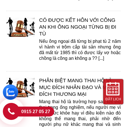
CÓ ĐƯỢC KẾT HÔN VỚI CÔNG
AN KHI ÔNG NGOẠI TỪNG BỊ ĐI
TÙ
Nếu ông ngoại đã từng bị phạt tù 2 năm
vì hành vi trộm cắp tài sản nhưng ông
đã mất từ 1985 thì có được lấy vợ hoặc
chồng là công an không ạ ?? [...]
PHÂN BIỆT MANG THAI HỘ VÌ
MỤC ĐÍCH NHÂN ĐẠO VÀ MỤC
ĐÍCH THƯƠNG MẠI
ĐẶT LỊCH
Mang thai hộ là trường hợp sau khi thụ
thai trong ống nghiệm, nếu người mẹ vì
0915 27 05 27
lý do sức khỏe hay vì điều kiện nào đó
không thể mang thai, phải nhờ đến
người phụ nữ khác mang thai và sinh