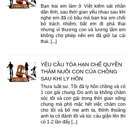
Bạn trai em làm ở Việt kiểm sát nhân
dân tỉnh, sau thời gian yêu nhau sau khi
nghe em đã có bầu mà bạn trai em chối
bỏ trách nhiệm, bắt em đi phá thai
nhưng vì thương con và lương tâm em
không cho phép nên em đã giữ lại cái
thai. [...]
YÊU CẦU TÒA HẠN CHẾ QUYỀN
THĂM NUÔI CON CỦA CHỒNG
SAU KHI LY HÔN
Thưa luật sư. Tôi đã ly hôn chồng và có
1 con gái chung. Do anh ta không chăm
sóc tôi và con gái trong thời gian sống
chung mà phó mặc hết việc chăm con
cho tôi và bố mẹ anh ta, thỉnh thoảng
anh ta có đánh tôi và lúc cáu giận lên thì
có 1-2 lần đẩy [...]