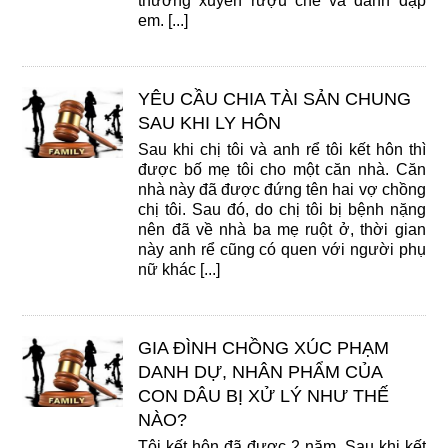
thường xuyên rượu chè và đánh đập
em. [...]
YÊU CẦU CHIA TÀI SẢN CHUNG
SAU KHI LY HÔN
Sau khi chị tôi và anh rể tôi kết hôn thì
được bố mẹ tôi cho một căn nhà. Căn
nhà này đã được đứng tên hai vợ chồng
chị tôi. Sau đó, do chị tôi bị bệnh nặng
nên đã về nhà ba mẹ ruột ở, thời gian
này anh rể cũng có quen với người phụ
nữ khác [...]
GIA ĐÌNH CHỒNG XÚC PHẠM
DANH DỰ, NHÂN PHẨM CỦA
CON DÂU BỊ XỬ LÝ NHƯ THẾ
NÀO?
Tôi kết hôn đã được 2 năm. Sau khi kết