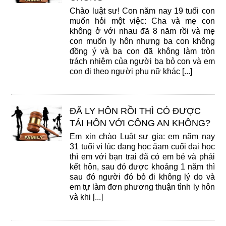
Chào luật sư! Con năm nay 19 tuối con
muốn hỏi một việc: Cha và mẹ con
không ở với nhau đã 8 năm rồi và mẹ
con muốn ly hôn nhưng ba con không
đồng ý và ba con đã không làm tròn
trách nhiệm của người ba bỏ con và em
con đi theo người phụ nữ khác [...]
ĐÃ LY HÔN RỒI THÌ CÓ ĐƯỢC
TÁI HÔN VỚI CÔNG AN KHÔNG?
Em xin chào Luật sư gia: em năm nay
31 tuổi vì lúc đang học ăam cuối đại học
thì em với bạn trai đã có em bé và phải
kết hôn, sau đó được khoảng 1 năm thì
sau đó người đó bỏ đi không lý do và
em tự làm đơn phương thuận tình ly hôn
và khi [...]