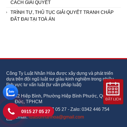
CÁCH GIẢI QUYẾT
TRÌNH TỰ, THỦ TỤC GIẢI QUYẾT TRANH CHẤP
ĐẤT ĐAI TẠI TOÀ ÁN
Công Ty Luật Nhân Hòa được xây dựng và phát triển
dựa trên đội ngũ luật sư giàu kinh nghiệm trong nhiều
lĩnh vực tư vấn luật (tư vấn pháp luật)
02 Hiệp Bình, Phường Hiệp Bình Phước, Quận Thủ
ĐẶT LỊCH
Đức, TPHCM
Điện thoại: 0915 27 05 27 - Zalo: 0342 446 754
0915 27 05 27
Email:
luatsunhanhoa@gmail.com