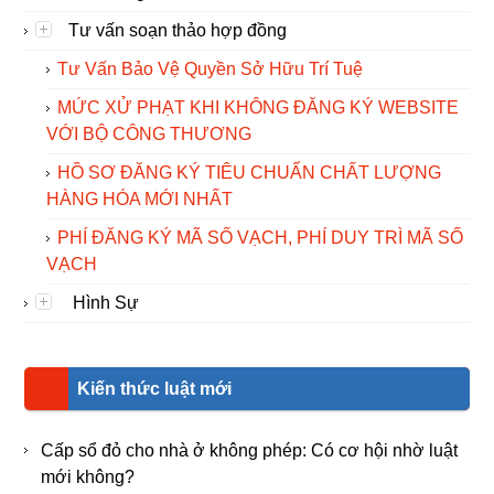
Tư vấn soạn thảo hợp đồng
Tư Vấn Bảo Vệ Quyền Sở Hữu Trí Tuệ
MỨC XỬ PHẠT KHI KHÔNG ĐĂNG KÝ WEBSITE
VỚI BỘ CÔNG THƯƠNG
HỒ SƠ ĐĂNG KÝ TIÊU CHUẨN CHẤT LƯỢNG
HÀNG HÓA MỚI NHẤT
PHÍ ĐĂNG KÝ MÃ SỐ VẠCH, PHÍ DUY TRÌ MÃ SỐ
VẠCH
Hình Sự
Kiến thức luật mới
Cấp sổ đỏ cho nhà ở không phép: Có cơ hội nhờ luật
mới không?