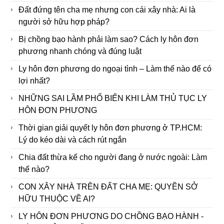
Đất đứng tên cha mẹ nhưng con cái xây nhà: Ai là
người sở hữu hợp pháp?
Bị chồng bạo hành phải làm sao? Cách ly hôn đơn
phương nhanh chóng và đúng luật
Ly hôn đơn phương do ngoại tình – Làm thế nào để có
lợi nhất?
NHỮNG SAI LẦM PHỔ BIẾN KHI LÀM THỦ TỤC LY
HÔN ĐƠN PHƯƠNG
Thời gian giải quyết ly hôn đơn phương ở TP.HCM:
Lý do kéo dài và cách rút ngắn
Chia đất thừa kế cho người đang ở nước ngoài: Làm
thế nào?
CON XÂY NHÀ TRÊN ĐẤT CHA MẸ: QUYỀN SỞ
HỮU THUỘC VỀ AI?
LY HÔN ĐƠN PHƯƠNG DO CHỒNG BẠO HÀNH -