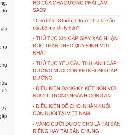
HỌ CỦA CHA DƯỢNG PHẢI LÀM
ồng.
SAO?
n đó
Con trên 18 tuổi có được chia tài sản
của bố mẹ khi ly hôn?
hẩu
THỦ TỤC XIN CẤP GIẤY XÁC NHẬN
ĐỘC THÂN THEO QUY ĐỊNH MỚI
o ra
NHẤT
THỦ TỤC YÊU CẦU THI HÀNH CẤP
rong
DƯỠNG NUÔI CON KHI KHÔNG CẤP
.
DƯỜNG
hỏa
ĐIỀU KIỆN ĐĂNG KÝ KẾT HÔN VỚI
n đề
NGƯỜI TRONG NGÀNH CÔNG AN
ĐIỀU KIỆN ĐỂ CHO, NHẬN NUÔI
5.27
CON NUÔI TẠI VIỆT NAM
 gặp
VÀNG CƯỚI ĐƯỢC CHO LÀ TÀI SẢN
RIÊNG HAY TÀI SẢN CHUNG