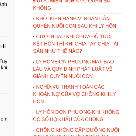
ĐƯỢC MIỄN NGHĨA VỤ QUÂN SỰ
iành
KHÔNG
KHỞI KIỆN HÀNH VI NGĂN CẢN
QUYỀN NUÔI CON SAU KHI LY HÔN
CƯỚI NHAU KHI CHƯA ĐỦ TUỔI
KẾT HÔN THÌ KHI CHIA TAY CHIA TÀI
HI
SẢN NHƯ THẾ NÀO?
 Tuy
LY HÔN ĐƠN PHƯƠNG MẤT BAO
 khi
LÂU VÀ QUY ĐỊNH PHÁP LUẬT VỀ
GIÀNH QUYỀN NUÔI CON
NGHĨA VỤ THANH TOÁN CÁC
KHOẢN NỢ CỦA VỢ CHỒNG KHI LY
HÔN
G
LY HÔN ĐƠN PHƯƠNG KHI KHÔNG
o em
CÓ SỔ HỘ KHẨU CỦA CHỒNG
CHỒNG KHÔNG CẤP DƯỠNG NUÔI