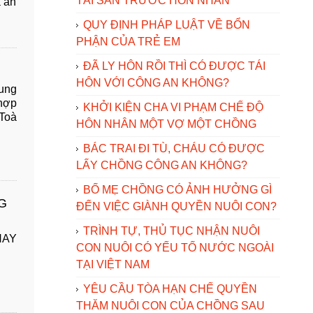
TÀI SẢN TRƯỚC HÔN NHÂN
a án
QUY ĐỊNH PHÁP LUẬT VỀ BỔN
PHẬN CỦA TRẺ EM
ĐÃ LY HÔN RỒI THÌ CÓ ĐƯỢC TÁI
HÔN VỚI CÔNG AN KHÔNG?
ung
hợp
KHỞI KIỆN CHA VI PHẠM CHẾ ĐỘ
 Toà
HÔN NHÂN MỘT VỢ MỘT CHỒNG
BÁC TRAI ĐI TÙ, CHÁU CÓ ĐƯỢC
LẤY CHỒNG CÔNG AN KHÔNG?
BỐ MẸ CHỒNG CÓ ẢNH HƯỞNG GÌ
G
ĐẾN VIỆC GIÀNH QUYỀN NUÔI CON?
TRÌNH TỰ, THỦ TỤC NHẬN NUÔI
HAY
CON NUÔI CÓ YẾU TỐ NƯỚC NGOÀI
TẠI VIỆT NAM
YÊU CẦU TÒA HẠN CHẾ QUYỀN
THĂM NUÔI CON CỦA CHỒNG SAU