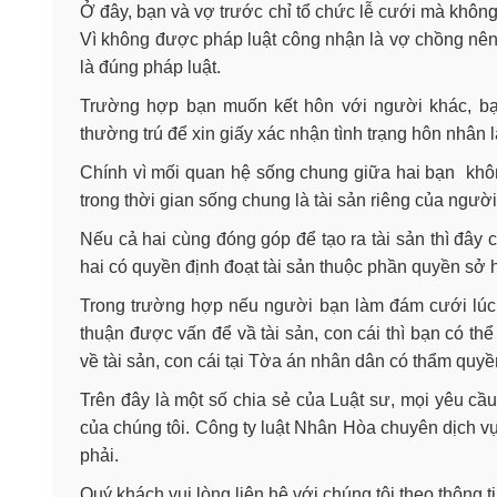
Ở đây, bạn và vợ trước chỉ tổ chức lễ cưới mà không
Vì không được pháp luật công nhận là vợ chồng nên
là đúng pháp luật.
Trường hợp bạn muốn kết hôn với người khác, bạ
thường trú để xin giấy xác nhận tình trạng hôn nhân 
Chính vì mối quan hệ sống chung giữa hai bạn khôn
trong thời gian sống chung là tài sản riêng của ngườ
Nếu cả hai cùng đóng góp để tạo ra tài sản thì đây 
hai có quyền định đoạt tài sản thuộc phần quyền sở 
Trong trường hợp nếu người bạn làm đám cưới lúc
thuận được vấn để vầ tài sản, con cái thì bạn có t
về tài sản, con cái tại Tờa án nhân dân có thẩm quyề
Trên đây là một số chia sẻ của Luật sư, mọi yêu cầu
của chúng tôi. Công ty luật Nhân Hòa chuyên dịch vụ
phải.
Quý khách vui lòng liên hệ với chúng tôi theo thông t