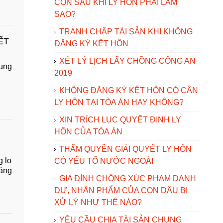
CON SAU KHI LY HÔN PHẢI LÀM
SAO?
TRANH CHẤP TÀI SẢN KHI KHÔNG
ẾT
ĐĂNG KÝ KẾT HÔN
XÉT LÝ LỊCH LẤY CHỒNG CÔNG AN
hung
2019
KHÔNG ĐĂNG KÝ KẾT HÔN CÓ CẦN
LY HÔN TẠI TÒA ÁN HAY KHÔNG?
XIN TRÍCH LỤC QUYẾT ĐỊNH LY
HÔN CỦA TÒA ÁN
THẨM QUYỀN GIẢI QUYẾT LY HÔN
g lo
CÓ YẾU TỐ NƯỚC NGOÀI
oảng
GIA ĐÌNH CHỒNG XÚC PHẠM DANH
DỰ, NHÂN PHẨM CỦA CON DÂU BỊ
XỬ LÝ NHƯ THẾ NÀO?
YÊU CẦU CHIA TÀI SẢN CHUNG