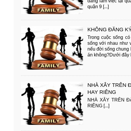
đang làm việc tại qu
quận 9 [...]
KHÔNG ĐĂNG KÝ
Trong cuộc sống có
sống với nhau như 
nếu đời sống chung k
án không?Dưới đây là 
NHÀ XÂY TRÊN Đ
HAY RIÊNG
NHÀ XÂY TRÊN Đ
RIÊNG [...]