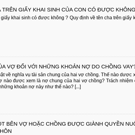
A TRÊN GIẤY KHAI SINH CỦA CON CÓ ĐƯỢC KHÔN
 giấy khai sinh có được không ? Quy định về tên cha trên giấy 
ỦA VỢ ĐỐI VỚI NHỮNG KHOẢN NỢ DO CHỒNG VAY
uật về nghĩa vụ tài sản chung của hai vợ chồng. Thế nào dược
nợ nào được xem là nợ chung của hai vợ chồng? Trách nhiệm
những khoản nợ này như thế nào? [...]
MỘT BÊN VỢ HOẶC CHỒNG ĐƯỢC GIÀNH QUYỀN NU
 HÔN