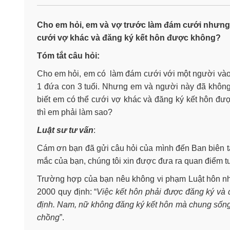
Cho em hỏi, em và vợ trước làm đám cưới nhưng k
cưới vợ khác và đăng ký kết hôn được không?
Tóm tắt câu hỏi:
Cho em hỏi, em có làm đám cưới với một người vào
1 đứa con 3 tuổi. Nhưng em và người này đã không 
biết em có thể cưới vợ khác và đăng ký kết hôn đ
thì em phải làm sao?
Luật sư tư vấn
:
Cám ơn bạn đã gửi câu hỏi của mình đến Ban biên tậ
mắc của bạn, chúng tôi xin được đưa ra quan điểm t
Trường hợp của bạn nêu không vi phạm Luật hôn nhâ
2000 quy định: “
Việc kết hôn phải được đăng ký và 
định. Nam, nữ không đăng ký kết hôn mà chung sống
chồng
”.