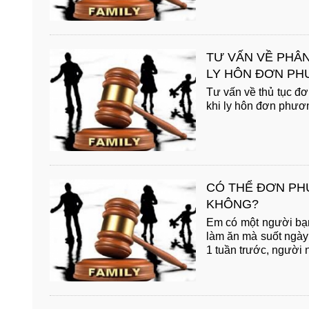
TƯ VẤN VỀ PHÂN 
LY HÔN ĐƠN P
Tư vấn về thủ tục đơ
khi ly hôn đơn phươn
CÓ THỂ ĐƠN PH
KHÔNG?
Em có một người bạn
làm ăn mà suốt ngày
1 tuần trước, người 