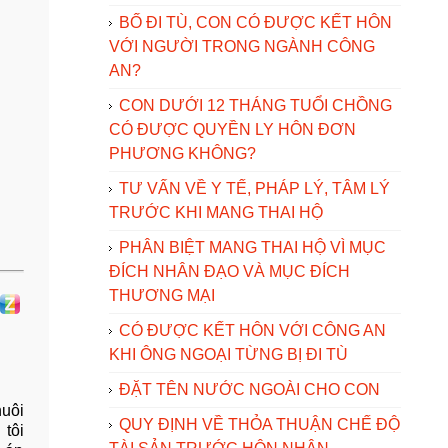
BỐ ĐI TÙ, CON CÓ ĐƯỢC KẾT HÔN
VỚI NGƯỜI TRONG NGÀNH CÔNG
AN?
CON DƯỚI 12 THÁNG TUỔI CHỒNG
CÓ ĐƯỢC QUYỀN LY HÔN ĐƠN
PHƯƠNG KHÔNG?
TƯ VẤN VỀ Y TẾ, PHÁP LÝ, TÂM LÝ
TRƯỚC KHI MANG THAI HỘ
PHÂN BIỆT MANG THAI HỘ VÌ MỤC
ĐÍCH NHÂN ĐẠO VÀ MỤC ĐÍCH
THƯƠNG MẠI
CÓ ĐƯỢC KẾT HÔN VỚI CÔNG AN
KHI ÔNG NGOẠI TỪNG BỊ ĐI TÙ
ĐẶT TÊN NƯỚC NGOÀI CHO CON
nuôi
QUY ĐỊNH VỀ THỎA THUẬN CHẾ ĐỘ
 tôi