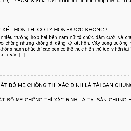
ận 9, TP.HCM, vậy luật sư cho tôi hỏi tôi muốn nộp đơn tại Tò
 KẾT HÔN THÌ CÓ LY HÔN ĐƯỢC KHÔNG?
 nhiều trường hợp hai bên nam nữ tổ chức đám cưới và ch
vợ chồng nhưng không đi đăng ký kết hôn. Vậy trong trường 
hông hạnh phúc thì các bên có thể thực hiện thủ tục ly hôn tại
tư vấn [...]
ẤT BỖ MẸ CHỒNG THÌ XÁC ĐỊNH LÀ TÀI SẢN CHUN
ẤT BỖ MẸ CHỒNG THÌ XÁC ĐỊNH LÀ TÀI SẢN CHUNG 