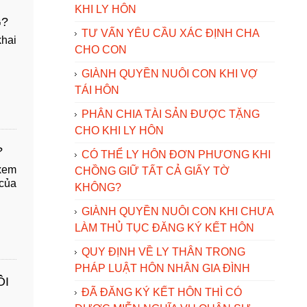
KHI LY HÔN
G?
TƯ VẤN YÊU CẦU XÁC ĐỊNH CHA
khai
CHO CON
GIÀNH QUYỀN NUÔI CON KHI VỢ
TÁI HÔN
PHÂN CHIA TÀI SẢN ĐƯỢC TẶNG
CHO KHI LY HÔN
?
CÓ THỂ LY HÔN ĐƠN PHƯƠNG KHI
 xem
CHỒNG GIỮ TẤT CẢ GIẤY TỜ
 của
KHÔNG?
GIÀNH QUYỀN NUÔI CON KHI CHƯA
LÀM THỦ TỤC ĐĂNG KÝ KẾT HÔN
QUY ĐỊNH VỀ LY THÂN TRONG
PHÁP LUẬT HÔN NHÂN GIA ĐÌNH
ÔI
ĐÃ ĐĂNG KÝ KẾT HÔN THÌ CÓ