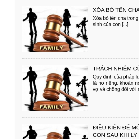
XÓA BỎ TÊN CH
Xóa bỏ tên cha trong
sinh của con [...]
TRÁCH NHIỆM C
Quy định của pháp l
là nợ riêng, khoản 
vợ và chồng đối với 
ĐIỀU KIỆN ĐỂ 
CON SAU KHI LY