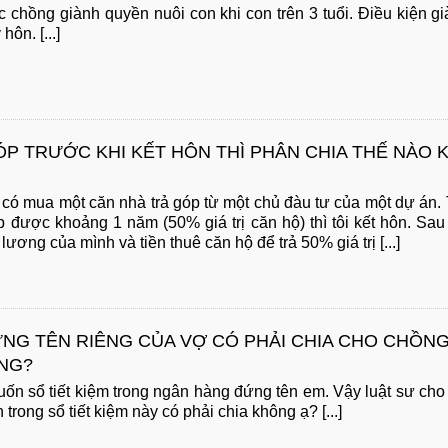
 chồng giành quyền nuôi con khi con trên 3 tuổi. Điều kiện g
hôn. [...]
P TRƯỚC KHI KẾT HÔN THÌ PHÂN CHIA THẾ NÀO K
i có mua một căn nhà trả góp từ một chủ đàu tư của một dự án.
óp được khoảng 1 năm (50% giá trị căn hộ) thì tôi kết hôn. Sau
 lương của mình và tiền thuê căn hộ để trả 50% giá trị [...]
ỨNG TÊN RIÊNG CỦA VỢ CÓ PHẢI CHIA CHO CHỒN
ÔNG?
uốn sổ tiết kiệm trong ngân hàng đứng tên em. Vậy luật sư ch
ền trong sổ tiết kiệm này có phải chia không ạ? [...]