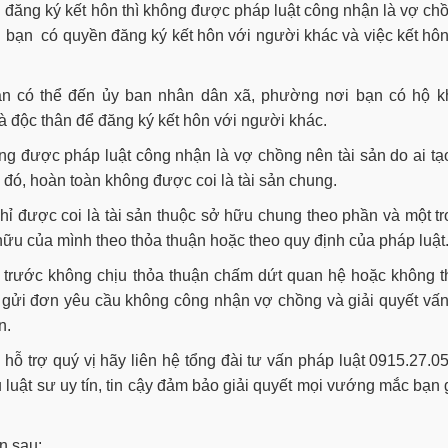
 đăng ký kết hôn thì không được pháp luật công nhận là vợ ch
 bạn có quyền đăng ký kết hôn với người khác và việc kết hô
n có thể đến ủy ban nhân dân xã, phường nơi bạn có hộ k
là độc thân để đăng ký kết hôn với người khác.
g được pháp luật công nhận là vợ chồng nên tài sản do ai tạ
i đó, hoàn toàn không được coi là tài sản chung.
chỉ được coi là tài sản thuộc sở hữu chung theo phần và một t
hữu của mình theo thỏa thuận hoặc theo quy định của pháp luật
 trước không chịu thỏa thuận chấm dứt quan hệ hoặc không t
hể gửi đơn yêu cầu không công nhận vợ chồng và giải quyết vấ
n.
 hỗ trợ quý vị hãy liên hệ tổng đài tư vấn pháp luật 0915.27.0
 luật sư uy tín, tin cậy đảm bảo giải quyết mọi vướng mắc bạn
in sau: