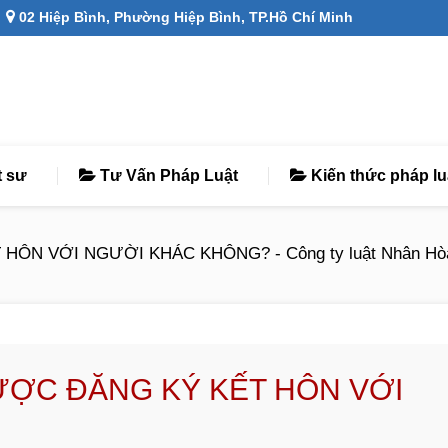
02 Hiệp Bình, Phường Hiệp Bình, TP.Hồ Chí Minh
t sư
Tư Vấn Pháp Luật
Kiến thức pháp lu
ÔN VỚI NGƯỜI KHÁC KHÔNG? - Công ty luật Nhân Hò
ƯỢC ĐĂNG KÝ KẾT HÔN VỚI