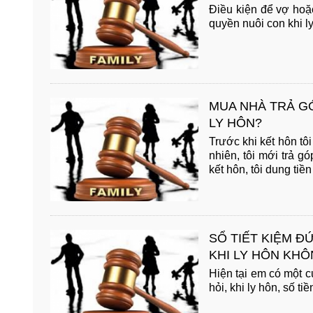
Điều kiện để vợ hoặc
quyền nuôi con khi ly 
MUA NHÀ TRẢ GÓ
LY HÔN?
Trước khi kết hôn tô
nhiên, tôi mới trả g
kết hôn, tôi dung tiền
SỔ TIẾT KIỆM Đ
KHI LY HÔN KH
Hiện tại em có một c
hỏi, khi ly hôn, số ti