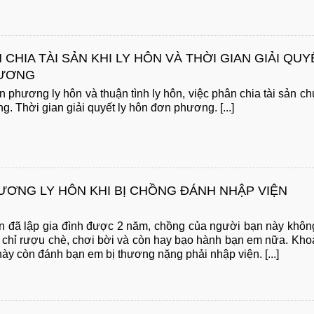
CHIA TÀI SẢN KHI LY HÔN VÀ THỜI GIAN GIẢI QUY
HƯƠNG
n phương ly hôn và thuận tình ly hôn, việc phân chia tài sản c
g. Thời gian giải quyết ly hôn đơn phương. [...]
ƯƠNG LY HÔN KHI BỊ CHỒNG ĐÁNH NHẬP VIỆN
 đã lập gia đình được 2 năm, chồng của người bạn này khôn
 chỉ rượu chè, chơi bời và còn hay bạo hành bạn em nữa. Kh
này còn đánh bạn em bị thương nặng phải nhập viện. [...]