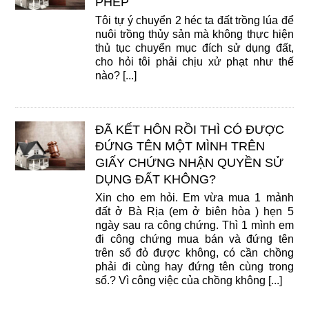
PHÉP
Tôi tự ý chuyển 2 héc ta đất trồng lúa để
nuôi trồng thủy sản mà không thực hiện
thủ tục chuyển mục đích sử dụng đất,
cho hỏi tôi phải chịu xử phạt như thế
nào? [...]
ĐÃ KẾT HÔN RỒI THÌ CÓ ĐƯỢC
ĐỨNG TÊN MỘT MÌNH TRÊN
GIẤY CHỨNG NHẬN QUYỀN SỬ
DỤNG ĐẤT KHÔNG?
Xin cho em hỏi. Em vừa mua 1 mảnh
đất ở Bà Rịa (em ở biên hòa ) hẹn 5
ngày sau ra công chứng. Thì 1 mình em
đi công chứng mua bán và đứng tên
trên sổ đỏ được không, có cần chồng
phải đi cùng hay đứng tên cùng trong
sổ.? Vì công việc của chồng không [...]