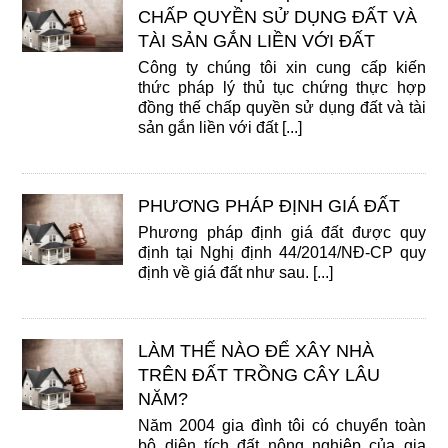
CHẤP QUYỀN SỬ DỤNG ĐẤT VÀ
TÀI SẢN GẮN LIỀN VỚI ĐẤT
Công ty chúng tôi xin cung cấp kiến
thức pháp lý thủ tục chứng thực hợp
đồng thế chấp quyền sử dụng đất và tài
sản gắn liền với đất [...]
PHƯƠNG PHÁP ĐỊNH GIÁ ĐẤT
Phương pháp định giá đất được quy
định tại Nghị định 44/2014/NĐ-CP quy
định về giá đất như sau. [...]
LÀM THẾ NÀO ĐỂ XÂY NHÀ
TRÊN ĐẤT TRỒNG CÂY LÂU
NĂM?
Năm 2004 gia đình tôi có chuyển toàn
bộ diện tích đất nông nghiệp của gia