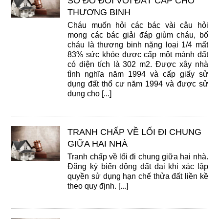
SỔ ĐỎ ĐỐI VỚI ĐẤT CẤP CHO
THƯƠNG BINH
Cháu muốn hỏi các bác vài câu hỏi
mong các bác giải đáp giùm cháu, bố
cháu là thương binh nặng loại 1/4 mất
83% sức khỏe được cấp một mảnh đất
có diện tích là 302 m2. Được xây nhà
tình nghĩa năm 1994 và cấp giấy sử
dụng đất thổ cư năm 1994 và được sử
dụng cho [...]
TRANH CHẤP VỀ LỐI ĐI CHUNG
GIỮA HAI NHÀ
Tranh chấp về lối đi chung giữa hai nhà.
Đăng ký biến động đất đai khi xác lập
quyền sử dụng hạn chế thửa đất liền kề
theo quy định. [...]