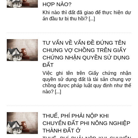
HỢP NÀO?
Khi nào thì đất đã giao để thực hiện dự
án đầu tư bị thu hồi? [...]
TƯ VẤN VỀ VẤN ĐỀ ĐỨNG TÊN
CHUNG VỢ CHỒNG TRÊN GIẤY
CHỨNG NHẬN QUYỀN SỬ DỤNG
ĐẤT
Việc ghi tên trên Giấy chứng nhận
quyền sử dụng đất là tài sản chung vợ
chồng được pháp luật quy định như thế
nào? [...]
THUẾ, PHÍ PHẢI NỘP KHI
CHUYỂN ĐẤT PHI NÔNG NGHIỆP
THÀNH ĐẤT Ở