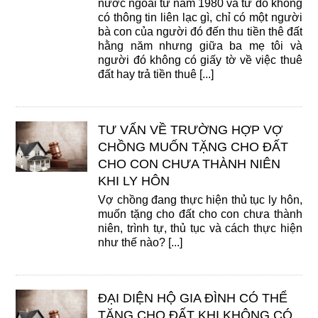
nước ngoài từ năm 1980 và từ đó không
có thông tin liên lạc gì, chỉ có một người
bà con của người đó đến thu tiền thê đất
hằng năm nhưng giữa ba mẹ tôi và
người đó không có giấy tờ về việc thuê
đất hay trả tiền thuê [...]
TƯ VẤN VỀ TRƯỜNG HỢP VỢ
CHỒNG MUỐN TẶNG CHO ĐẤT
CHO CON CHƯA THÀNH NIÊN
KHI LY HÔN
Vợ chồng đang thực hiện thủ tục ly hôn,
muốn tặng cho đất cho con chưa thành
niên, trình tự, thủ tục và cách thực hiện
như thế nào? [...]
ĐẠI DIỆN HỘ GIA ĐÌNH CÓ THỂ
TẶNG CHO ĐẤT KHI KHÔNG CÓ