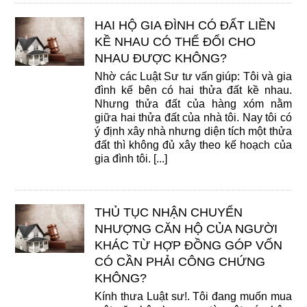
HAI HỘ GIA ĐÌNH CÓ ĐẤT LIỀN
KỀ NHAU CÓ THỂ ĐỔI CHO
NHAU ĐƯỢC KHÔNG?
Nhờ các Luật Sư tư vấn giúp: Tôi và gia
đình kế bên có hai thửa đất kề nhau.
Nhưng thửa đất của hàng xóm nằm
giữa hai thửa đất của nhà tôi. Nay tôi có
ý định xây nhà nhưng diện tích một thửa
đất thì không đủ xây theo kế hoạch của
gia đình tôi. [...]
THỦ TỤC NHẬN CHUYỂN
NHƯỢNG CĂN HỘ CỦA NGƯỜI
KHÁC TỪ HỢP ĐỒNG GÓP VỐN
CÓ CẦN PHẢI CÔNG CHỨNG
KHÔNG?
Kính thưa Luật sư!. Tôi đang muốn mua