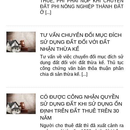
THUẾ, PHÍ PHẢI NỘP KHI CHUYỂN
ĐẤT PHI NÔNG NGHIỆP THÀNH ĐẤT
Ở [...]
TƯ VẤN CHUYỂN ĐỔI MỤC ĐÍCH
SỬ DỤNG ĐẤT ĐỐI VỚI ĐẤT
NHẬN THỪA KẾ
Tư vấn về việc chuyển đổi mục đích sử
dụng đất đối với đất thừa kế. Thủ tục
công chứng văn bản thỏa thuận phân
chia di sản thừa kế. [...]
CÓ ĐƯỢC CÔNG NHẬN QUYỀN
SỬ DỤNG ĐẤT KHI SỬ DỤNG ỔN
ĐỊNH TRÊN ĐẤT THUÊ TRÊN 30
NĂM
Người cho thuê đất thì đã xuất cảnh ra