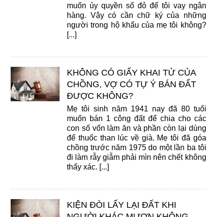
muốn ủy quyền sổ đỏ để tôi vay ngân
hàng. Vậy có cần chữ ký của những
người trong hộ khẩu của mẹ tôi không?
[...]
KHÔNG CÓ GIẤY KHAI TỬ CỦA
CHỒNG, VỢ CÓ TỰ Ý BÁN ĐẤT
ĐƯỢC KHÔNG?
Mẹ tôi sinh năm 1941 nay đã 80 tuổi
muốn bán 1 công đất để chia cho các
con số vốn làm ăn và phần còn lại dùng
để thuốc than lúc về già. Mẹ tôi đã góa
chồng trước năm 1975 do một lần ba tôi
đi làm rẫy giẫm phải mìn nên chết không
thấy xác. [...]
KIỆN ĐÒI LẤY LẠI ĐẤT KHI
NGƯỜI KHÁC MƯỢN KHÔNG