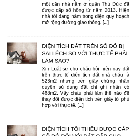
một căn nhà nằm ở quận Thủ Đức đã
được cấp sổ hồng từ năm 2013. Hiện
nhà tôi đang nằm trong diện quy hoạch
mở rộng đường giao thông. [...]
DIỆN TÍCH ĐẤT TRÊN SỔ ĐỎ BỊ
SAI LỆCH SO VỚI THỰC TẾ PHẢI
LÀM SAO?
Xin Luật sư cho cháu hỏi hiện nay đất
trên thực tế diện tích đất nhà cháu là
523m2 nhưng trên giấy chứng nhận
quyền sủ dụng đất chỉ ghi nhận có
468m2. Vậy cháu phải làm thế nào để
thay đổi được diện tích trên giấy tờ phù
hợp với thực tế. [...]
DIỆN TÍCH TỐI THIỂU ĐƯỢC CẤP