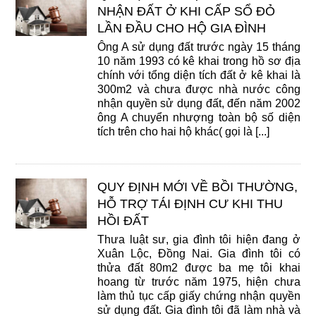
NHẬN ĐẤT Ở KHI CẤP SỔ ĐỎ
LẦN ĐẦU CHO HỘ GIA ĐÌNH
Ông A sử dụng đất trước ngày 15 tháng
10 năm 1993 có kê khai trong hồ sơ địa
chính với tổng diện tích đất ở kê khai là
300m2 và chưa được nhà nước công
nhận quyền sử dụng đất, đến năm 2002
ông A chuyển nhượng toàn bộ số diện
tích trên cho hai hộ khác( gọi là [...]
QUY ĐỊNH MỚI VỀ BỒI THƯỜNG,
HỖ TRỢ TÁI ĐỊNH CƯ KHI THU
HỒI ĐẤT
Thưa luật sư, gia đình tôi hiện đang ở
Xuân Lộc, Đồng Nai. Gia đình tôi có
thửa đất 80m2 được ba mẹ tôi khai
hoang từ trước năm 1975, hiện chưa
làm thủ tục cấp giấy chứng nhận quyền
sử dụng đất. Gia đình tôi đã làm nhà và