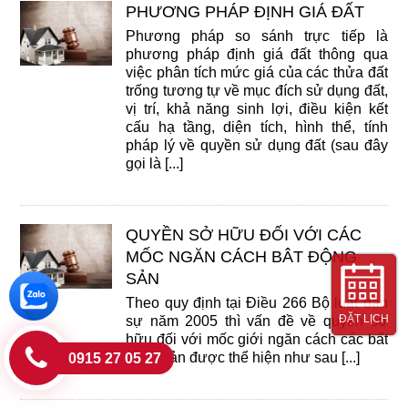
PHƯƠNG PHÁP ĐỊNH GIÁ ĐẤT
Phương pháp so sánh trực tiếp là
phương pháp định giá đất thông qua
việc phân tích mức giá của các thửa đất
trống tương tự về mục đích sử dụng đất,
vị trí, khả năng sinh lợi, điều kiện kết
cấu hạ tầng, diện tích, hình thể, tính
pháp lý về quyền sử dụng đất (sau đây
gọi là [...]
QUYỀN SỞ HỮU ĐỐI VỚI CÁC
MỐC NGĂN CÁCH BÂT ĐỘNG
SẢN
Theo quy định tại Điều 266 Bộ luật dân
ĐẶT LỊCH
sự năm 2005 thì vấn đề về quyền sở
hữu đối với mốc giới ngăn cách các bất
động sản được thể hiện như sau [...]
0915 27 05 27