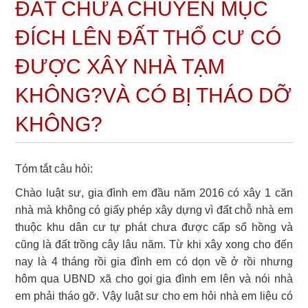
ĐẤT CHƯA CHUYỂN MỤC
ĐÍCH LÊN ĐẤT THỔ CƯ CÓ
ĐƯỢC XÂY NHÀ TẠM
KHÔNG?VÀ CÓ BỊ THÁO DỠ
KHÔNG?
Tóm tắt câu hỏi:
Chào luật sư, gia đình em đầu năm 2016 có xây 1 căn
nhà mà không có giấy phép xây dựng vì đất chỗ nhà em
thuộc khu dân cư tự phát chưa được cấp sổ hồng và
cũng là đất trồng cây lâu năm. Từ khi xây xong cho đến
nay là 4 tháng rồi gia đình em có dọn về ở rồi nhưng
hôm qua UBND xã cho gọi gia đình em lên và nói nhà
em phải tháo gỡ. Vậy luật sư cho em hỏi nhà em liệu có