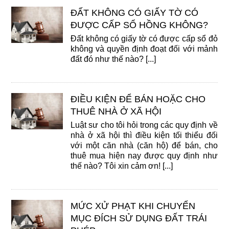
ĐẤT KHÔNG CÓ GIẤY TỜ CÓ
ĐƯỢC CẤP SỔ HỒNG KHÔNG?
Đất không có giấy tờ có được cấp sổ đỏ
không và quyền định đoạt đối với mảnh
đất đó như thế nào? [...]
ĐIỀU KIỆN ĐỂ BÁN HOẶC CHO
THUÊ NHÀ Ở XÃ HỘI
Luật sư cho tôi hỏi trong các quy định về
nhà ở xã hội thì điều kiện tối thiểu đối
với một căn nhà (căn hộ) để bán, cho
thuê mua hiện nay được quy định như
thế nào? Tôi xin cảm ơn! [...]
MỨC XỬ PHẠT KHI CHUYỂN
MỤC ĐÍCH SỬ DỤNG ĐẤT TRÁI