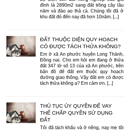
đình là 2890m2 sang đất trồng cây lâu
năm và đào ao thả cá. Chúng tôi đã ở
khu đất đó đến nay đã hơn 10năm. [...]
ĐẤT THUỘC DIỆN QUY HOẠCH
CÓ ĐƯỢC TÁCH THỬA KHÔNG?
Em ở xã An phước huyện Long Thành,
Đồng nai. Cho em hỏi em đang ở thửa
đất 347 tờ số 13 của xã An phước, trên
bản đồ để đất em thuộc quy hoạch
đường giao thông, Vậy đất em có được
tách thửa không ạ? Em cảm ơn. [...]
THỦ TỤC ỦY QUYỀN ĐỂ VAY
THẾ CHẤP QUYỀN SỬ DỤNG
ĐẤT
Tôi đã tách khẩu và ở riêng, nay mẹ tôi