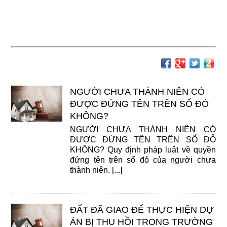
NGƯỜI CHƯA THÀNH NIÊN CÓ
ĐƯỢC ĐỨNG TÊN TRÊN SỔ ĐỎ
KHÔNG?
NGƯỜI CHƯA THÀNH NIÊN CÓ
ĐƯỢC ĐỨNG TÊN TRÊN SỔ ĐỎ
KHÔNG? Quy định pháp luật về quyền
đứng tên trên sổ đỏ của người chưa
thành niên. [...]
ĐẤT ĐÃ GIAO ĐỂ THỰC HIỆN DỰ
ÁN BỊ THU HỒI TRONG TRƯỜNG