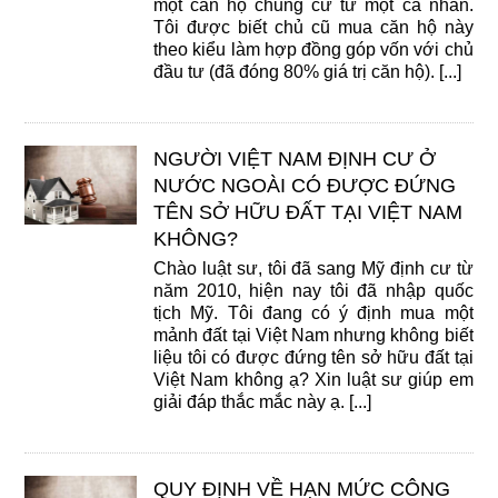
một căn hộ chung cư từ một cá nhân.
Tôi được biết chủ cũ mua căn hộ này
theo kiểu làm hợp đồng góp vốn với chủ
đầu tư (đã đóng 80% giá trị căn hộ). [...]
NGƯỜI VIỆT NAM ĐỊNH CƯ Ở
NƯỚC NGOÀI CÓ ĐƯỢC ĐỨNG
TÊN SỞ HỮU ĐẤT TẠI VIỆT NAM
KHÔNG?
Chào luật sư, tôi đã sang Mỹ định cư từ
năm 2010, hiện nay tôi đã nhập quốc
tịch Mỹ. Tôi đang có ý định mua một
mảnh đất tại Việt Nam nhưng không biết
liệu tôi có được đứng tên sở hữu đất tại
Việt Nam không ạ? Xin luật sư giúp em
giải đáp thắc mắc này ạ. [...]
QUY ĐỊNH VỀ HẠN MỨC CÔNG