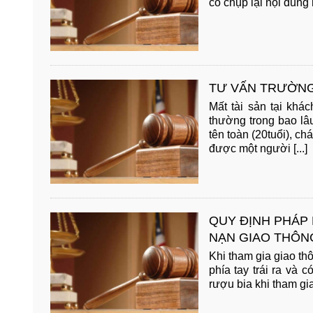
có chụp lại nội dung 
TƯ VẤN TRƯỜNG
Mất tài sản tại khá
thường trong bao lâu
tên toàn (20tuổi), ch
được một người [...]
QUY ĐỊNH PHÁP 
NẠN GIAO THÔN
Khi tham gia giao th
phía tay trái ra và 
rượu bia khi tham gia 