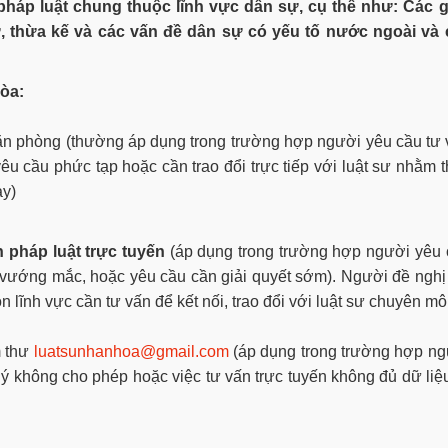
pháp luật chung thuộc lĩnh vực dân sự, cụ thể như: Các g
, thừa kế và các vấn đề dân sự có yếu tố nước ngoài và 
òa:
 văn phòng (thường áp dụng trong trường hợp người yêu cầu tư
yêu cầu phức tạp hoặc cần trao đổi trực tiếp với luật sư nhằm 
ay)
n pháp luật trực tuyến
(áp dụng trong trường hợp người yêu 
vướng mắc, hoặc yêu cầu cần giải quyết sớm). Người đề nghị
n lĩnh vực cần tư vấn để kết nối, trao đổi với luật sư chuyên m
m thư
luatsunhanhoa@gmail.com
(áp dụng trong trường hợp n
 lý không cho phép hoặc việc tư vấn trực tuyến không đủ dữ liệ