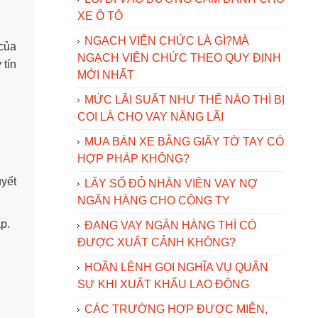
XE Ô TÔ
NGẠCH VIÊN CHỨC LÀ GÌ?MÀ
 của
NGẠCH VIÊN CHỨC THEO QUY ĐỊNH
 tín
MỚI NHẤT
MỨC LÃI SUẤT NHƯ THẾ NÀO THÌ BỊ
COI LÀ CHO VAY NẶNG LÃI
MUA BÁN XE BẰNG GIẤY TỜ TAY CÓ
HỢP PHÁP KHÔNG?
uyết
LẤY SỔ ĐỎ NHÂN VIÊN VAY NỢ
NGÂN HÀNG CHO CÔNG TY
p.
ĐANG VAY NGÂN HÀNG THÌ CÓ
ĐƯỢC XUẤT CẢNH KHÔNG?
HOÃN LỆNH GỌI NGHĨA VỤ QUÂN
SỰ KHI XUẤT KHẨU LAO ĐỘNG
CÁC TRƯỜNG HỢP ĐƯỢC MIỄN,