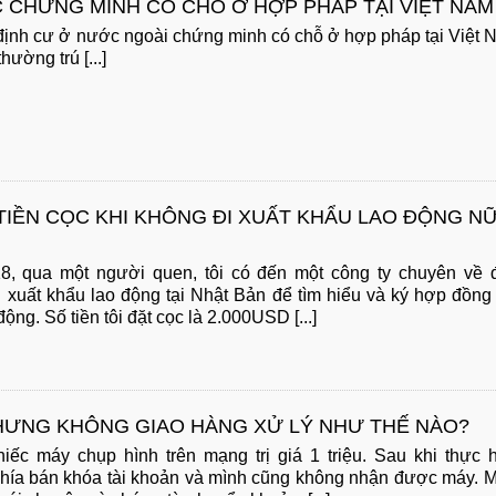
 CHỨNG MINH CÓ CHỖ Ở HỢP PHÁP TẠI VIỆT NAM
ịnh cư ở nước ngoài chứng minh có chỗ ở hợp pháp tại Việt
hường trú [...]
 TIỀN CỌC KHI KHÔNG ĐI XUẤT KHẨU LAO ĐỘNG N
8, qua một người quen, tôi có đến một công ty chuyên về 
 xuất khẩu lao động tại Nhật Bản để tìm hiểu và ký hợp đồng
động. Số tiền tôi đặt cọc là 2.000USD [...]
HƯNG KHÔNG GIAO HÀNG XỬ LÝ NHƯ THẾ NÀO?
ếc máy chụp hình trên mạng trị giá 1 triệu. Sau khi thực 
 phía bán khóa tài khoản và mình cũng không nhận được máy. 