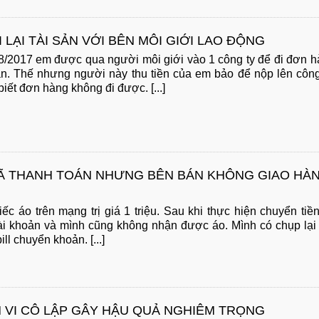
 LẠI TÀI SẢN VỚI BÊN MÔI GIỚI LAO ĐỘNG
 8/2017 em được qua người môi giới vào 1 công ty để đi đơn 
. Thế nhưng người này thu tiền của em bảo để nộp lên công
iết đơn hàng không đi được. [...]
 THANH TOÁN NHƯNG BÊN BÁN KHÔNG GIAO HÀ
c áo trên mạng trị giá 1 triệu. Sau khi thực hiện chuyển tiền
ài khoản và mình cũng không nhận được áo. Mình có chụp lại
ll chuyển khoản. [...]
 VI CÔ LẬP GÂY HẬU QUẢ NGHIÊM TRỌNG