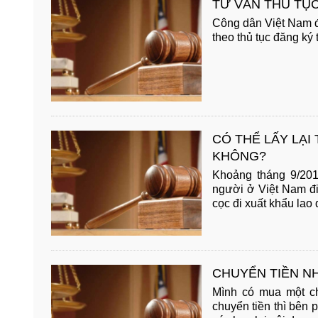
TƯ VẤN THỦ TỤC
Công dân Việt Nam đ
theo thủ tục đăng ký t
CÓ THỂ LẤY LẠI
KHÔNG?
Khoảng tháng 9/201
người ở Việt Nam đi
cọc đi xuất khẩu lao 
CHUYỂN TIỀN N
Mình có mua một chi
chuyển tiền thì bên