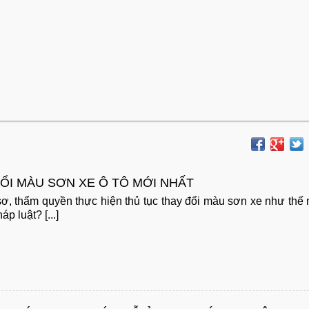
ỔI MÀU SƠN XE Ô TÔ MỚI NHẤT
ồ sơ, thẩm quyền thực hiện thủ tục thay đổi màu sơn xe như thế
p luật? [...]