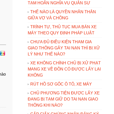
TẠM HOÃN NGHĨA VỤ QUÂN SỰ
THẾ NÀO LÀ QUYỀN NHÂN THÂN
GIỮA VỢ VÀ CHỒNG
TRÌNH TỰ, THỦ TỤC MUA BÁN XE
MÁY THEO QUY ĐỊNH PHÁP LUẬT
CHƯA ĐỦ ĐIỀU KIỆN THAM GIA
GIAO THÔNG GÂY TAI NẠN THÌ BỊ XỬ
LÝ NHƯ THẾ NÀO?
XE KHÔNG CHÍNH CHỦ BỊ XỬ PHẠT
MANG XE VỀ ĐỒN CÓ ĐƯỢC LẤY LẠI
 nào
KHÔNG
RÚT HỒ SƠ GỐC Ô TÔ, XE MÁY
CHỦ PHƯƠNG TIỆN ĐƯỢC LẤY XE
ĐANG BỊ TẠM GIỮ DO TAI NẠN GIAO
THÔNG KHI NÀO?