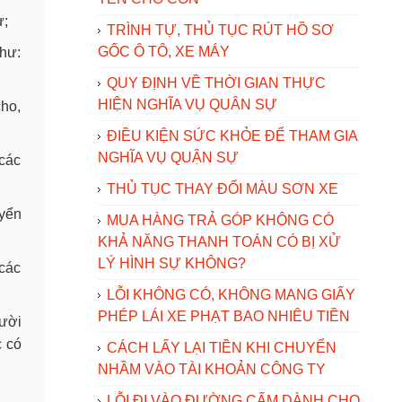
ự;
TRÌNH TỰ, THỦ TỤC RÚT HỒ SƠ
GỐC Ô TÔ, XE MÁY
như:
QUY ĐỊNH VỀ THỜI GIAN THỰC
HIỆN NGHĨA VỤ QUÂN SỰ
cho,
ĐIỀU KIỆN SỨC KHỎE ĐỂ THAM GIA
NGHĨA VỤ QUẬN SỰ
 các
THỦ TỤC THAY ĐỔI MÀU SƠN XE
uyển
MUA HÀNG TRẢ GÓP KHÔNG CÓ
KHẢ NĂNG THANH TOÁN CÓ BỊ XỬ
LÝ HÌNH SỰ KHÔNG?
 các
LỖI KHÔNG CÓ, KHÔNG MANG GIẤY
PHÉP LÁI XE PHẠT BAO NHIÊU TIỀN
gười
c có
CÁCH LẤY LẠI TIỀN KHI CHUYỂN
NHẦM VÀO TÀI KHOẢN CÔNG TY
LỖI ĐI VÀO ĐƯỜNG CẤM DÀNH CHO