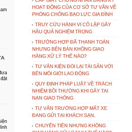
CẤP GIẤY CHỨNG NHẬN ĐĂNG KÝ
HOẠT ĐỘNG CỦA CƠ SỞ TƯ VẤN VỀ
 Nam
PHÒNG CHỐNG BẠO LỰC GIA ĐÌNH
TRUY CỨU HÀNH VI CÔ LẬP GÂY
HẬU QUẢ NGHIÊM TRỌNG
TRƯỜNG HỢP ĐÃ THANH TOÁN
NHƯNG BÊN BÁN KHÔNG GIAO
HÀNG XỬ LÝ THẾ NÀO?
ỮA
TƯ VẤN KIỆN ĐÒI LẠI TÀI SẢN VỚI
đưa
BÊN MÔI GIỚI LAO ĐỘNG
 đặt
QUY ĐỊNH PHÁP LUẬT VỀ TRÁCH
NHIỆM BỒI THƯỜNG KHI GÂY TAI
NẠN GIAO THÔNG
TƯ VẤN TRƯỜNG HỢP MẤT XE
ĐANG GỬI TẠI KHÁCH SẠN.
hiện
CHUYỂN TIỀN NHƯNG KHÔNG
Mình