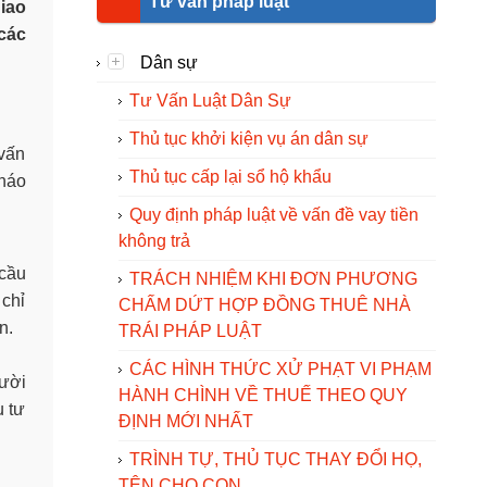
Tư vấn pháp luật
iao
các
Dân sự
Tư Vấn Luật Dân Sự
Thủ tục khởi kiện vụ án dân sự
 vấn
Thủ tục cấp lại sổ hộ khẩu
tháo
Quy định pháp luật về vấn đề vay tiền
không trả
cầu
TRÁCH NHIỆM KHI ĐƠN PHƯƠNG
 chỉ
CHẤM DỨT HỢP ĐỒNG THUÊ NHÀ
ôn.
TRÁI PHÁP LUẬT
CÁC HÌNH THỨC XỬ PHẠT VI PHẠM
gười
HÀNH CHÌNH VỀ THUẾ THEO QUY
u tư
ĐỊNH MỚI NHẤT
TRÌNH TỰ, THỦ TỤC THAY ĐỔI HỌ,
TÊN CHO CON