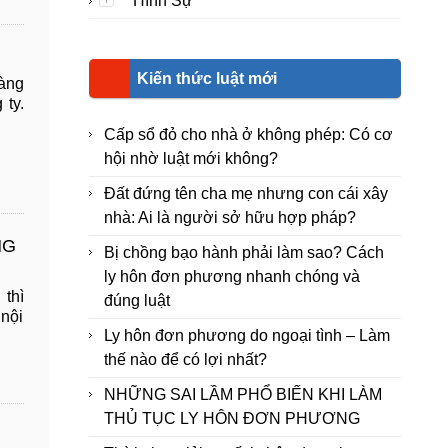
Hình Sự
Kiến thức luật mới
hàng
 ty.
Cấp sổ đỏ cho nhà ở không phép: Có cơ
hội nhờ luật mới không?
Đất đứng tên cha mẹ nhưng con cái xây
nhà: Ai là người sở hữu hợp pháp?
NG
Bị chồng bạo hành phải làm sao? Cách
ly hôn đơn phương nhanh chóng và
 thì
đúng luật
 nội
Ly hôn đơn phương do ngoại tình – Làm
thế nào để có lợi nhất?
NHỮNG SAI LẦM PHỔ BIẾN KHI LÀM
THỦ TỤC LY HÔN ĐƠN PHƯƠNG