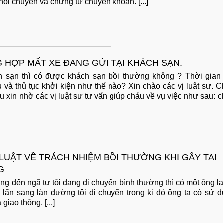
nói chuyện và chứng từ chuyển khoản. [...]
 HỢP MẤT XE ĐANG GỬI TẠI KHÁCH SẠN.
ch sạn thì có được khách sạn bồi thường không ? Thời gian
 và thủ tục khởi kiện như thế nào? Xin chào các vị luât sư. 
áu xin nhờ các vị luật sư tư vấn giúp cháu về vụ việc như sau: 
LUẬT VỀ TRÁCH NHIỆM BỒI THƯỜNG KHI GÂY TAI
G
ông đến ngã tư tôi đang di chuyển bình thường thì có một ông la
có lấn sang làn đường tôi di chuyển trong ki đó ông ta có sử 
giao thông. [...]