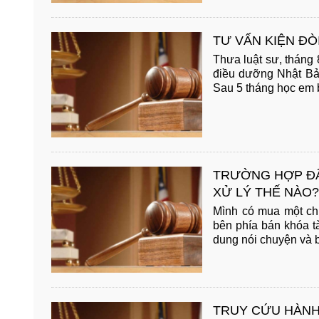
TƯ VẤN KIỆN ĐÒI
Thưa luật sư, tháng
điều dưỡng Nhật Bản
Sau 5 tháng học em b
TRƯỜNG HỢP ĐÃ
XỬ LÝ THẾ NÀO?
Mình có mua một chiế
bên phía bán khóa t
dung nói chuyện và bi
TRUY CỨU HÀNH