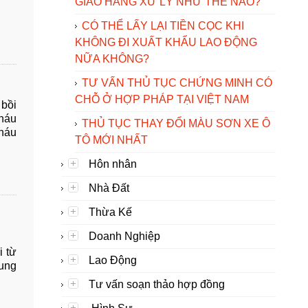
GIAO HÀNG XỬ LÝ NHƯ THẾ NÀO?
CÓ THỂ LẤY LẠI TIỀN CỌC KHI
KHÔNG ĐI XUẤT KHẨU LAO ĐỘNG
NỮA KHÔNG?
TƯ VẤN THỦ TỤC CHỨNG MINH CÓ
CHỖ Ở HỢP PHÁP TẠI VIỆT NAM
 bồi
Cháu
THỦ TỤC THAY ĐỔI MÀU SƠN XE Ô
cháu
TÔ MỚI NHẤT
Hôn nhân
Nhà Đất
Thừa Kế
Doanh Nghiệp
i từ
Lao Động
dung
Tư vấn soạn thảo hợp đồng