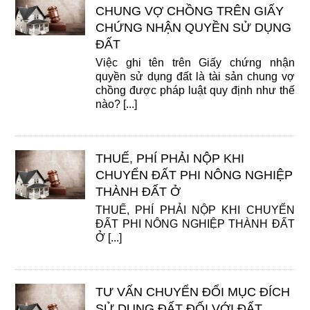
CHUNG VỢ CHỒNG TRÊN GIẤY
CHỨNG NHẬN QUYỀN SỬ DỤNG
ĐẤT
Việc ghi tên trên Giấy chứng nhận
quyền sử dụng đất là tài sản chung vợ
chồng được pháp luật quy định như thế
nào? [...]
THUẾ, PHÍ PHẢI NỘP KHI
CHUYỂN ĐẤT PHI NÔNG NGHIỆP
THÀNH ĐẤT Ở
THUẾ, PHÍ PHẢI NỘP KHI CHUYỂN
ĐẤT PHI NÔNG NGHIỆP THÀNH ĐẤT
Ở [...]
TƯ VẤN CHUYỂN ĐỔI MỤC ĐÍCH
SỬ DỤNG ĐẤT ĐỐI VỚI ĐẤT