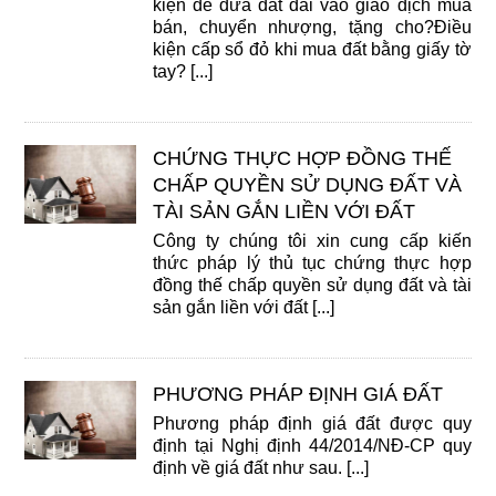
kiện để đưa đất đai vào giao dịch mua
bán, chuyển nhượng, tặng cho?Điều
kiện cấp sổ đỏ khi mua đất bằng giấy tờ
tay? [...]
CHỨNG THỰC HỢP ĐỒNG THẾ
CHẤP QUYỀN SỬ DỤNG ĐẤT VÀ
TÀI SẢN GẮN LIỀN VỚI ĐẤT
Công ty chúng tôi xin cung cấp kiến
thức pháp lý thủ tục chứng thực hợp
đồng thế chấp quyền sử dụng đất và tài
sản gắn liền với đất [...]
PHƯƠNG PHÁP ĐỊNH GIÁ ĐẤT
Phương pháp định giá đất được quy
định tại Nghị định 44/2014/NĐ-CP quy
định về giá đất như sau. [...]