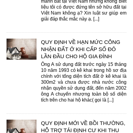
mảnh đất tại Việt Nam nhưng không biết
liệu tôi có được đứng tên sở hữu đất tại
Việt Nam không ạ? Xin luật sư giúp em
giải đáp thắc mắc này ạ. [...]
QUY ĐỊNH VỀ HẠN MỨC CÔNG
NHẬN ĐẤT Ở KHI CẤP SỔ ĐỎ
LẦN ĐẦU CHO HỘ GIA ĐÌNH
Ông A sử dụng đất trước ngày 15 tháng
10 năm 1993 có kê khai trong hồ sơ địa
chính với tổng diện tích đất ở kê khai là
300m2 và chưa được nhà nước công
nhận quyền sử dụng đất, đến năm 2002
ông A chuyển nhượng toàn bộ số diện
tích trên cho hai hộ khác( gọi là [...]
QUY ĐỊNH MỚI VỀ BỒI THƯỜNG,
HỖ TRỢ TÁI ĐỊNH CƯ KHI THU