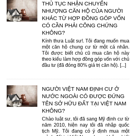
THỦ TỤC NHẬN CHUYỂN
NHƯỢNG CĂN HỘ CỦA NGƯỜI
KHÁC TỪ HỢP ĐỒNG GÓP VỐN
CÓ CẦN PHẢI CÔNG CHỨNG
KHÔNG?
Kính thưa Luật sư!. Tôi đang muốn mua
một căn hộ chung cư từ một cá nhân.
Tôi được biết chủ cũ mua căn hộ này
theo kiểu làm hợp đồng góp vốn với chủ
đầu tư (đã đóng 80% giá trị căn hộ). [...]
NGƯỜI VIỆT NAM ĐỊNH CƯ Ở
NƯỚC NGOÀI CÓ ĐƯỢC ĐỨNG
TÊN SỞ HỮU ĐẤT TẠI VIỆT NAM
KHÔNG?
Chào luật sư, tôi đã sang Mỹ định cư từ
năm 2010, hiện nay tôi đã nhập quốc
tịch Mỹ. Tôi đang có ý định mua một