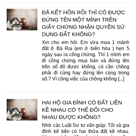
ĐÃ KẾT HÔN RỒI THÌ CÓ ĐƯỢC
ĐỨNG TÊN MỘT MÌNH TRÊN
GIẤY CHỨNG NHẬN QUYỀN SỬ
DỤNG ĐẤT KHÔNG?
Xin cho em hỏi. Em vừa mua 1 mảnh
đất ở Bà Rịa (em ở biên hòa ) hẹn 5
ngày sau ra công chứng. Thì 1 mình em
đi công chứng mua bán và đứng tên
trên sổ đỏ được không, có cần chồng
phải đi cùng hay đứng tên cùng trong
sổ.? Vì công việc của chồng không [...]
HAI HỘ GIA ĐÌNH CÓ ĐẤT LIỀN
KỀ NHAU CÓ THỂ ĐỔI CHO
NHAU ĐƯỢC KHÔNG?
Nhờ các Luật Sư tư vấn giúp: Tôi và gia
đình kế bên có hai thửa đất kề nhau.