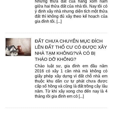
Nhưng thửa đất của hàng xóm nằm
giữa hai thửa đất của nhà tôi. Nay tôi có
ý định xây nhà nhưng diện tích một thửa
đất thì không đủ xây theo kế hoạch của
gia đình tôi. [...]
ĐẤT CHƯA CHUYỂN MỤC ĐÍCH
LÊN ĐẤT THỔ CƯ CÓ ĐƯỢC XÂY
NHÀ TẠM KHÔNG?VÀ CÓ BỊ
THÁO DỠ KHÔNG?
Chào luật sư, gia đình em đầu năm
2016 có xây 1 căn nhà mà không có
giấy phép xây dựng vì đất chỗ nhà em
thuộc khu dân cư tự phát chưa được
cấp sổ hồng và cũng là đất trồng cây lâu
năm. Từ khi xây xong cho đến nay là 4
tháng rồi gia đình em có [...]