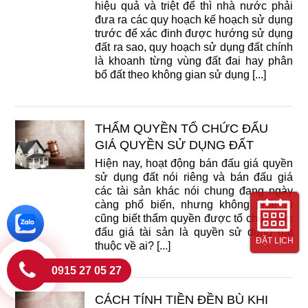
hiệu quả và triệt để thì nhà nước phải
đưa ra các quy hoạch kế hoạch sử dụng
trước để xác đinh được hướng sử dụng
đất ra sao, quy hoạch sử dụng đất chính
là khoanh từng vùng đất đai hay phân
bổ đất theo không gian sử dụng [...]
THẨM QUYỀN TỔ CHỨC ĐẤU
GIÁ QUYỀN SỬ DỤNG ĐẤT
Hiện nay, hoạt động bán đấu giá quyền
sử dụng đất nói riêng và bán đấu giá
các tài sản khác nói chung đang ngày
càng phổ biến, nhưng không phải ai
cũng biết thẩm quyền được tổ chức bán
đấu giá tài sản là quyền sử dụng đất
ĐẶT LỊCH
thuộc về ai? [...]
0915 27 05 27
CÁCH TÍNH TIỀN ĐỀN BÙ KHI