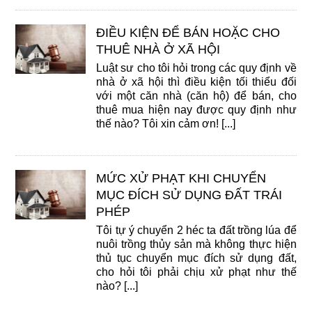
ĐIỀU KIỆN ĐỂ BÁN HOẶC CHO
THUÊ NHÀ Ở XÃ HỘI
Luật sư cho tôi hỏi trong các quy định về
nhà ở xã hội thì điều kiện tối thiểu đối
với một căn nhà (căn hộ) để bán, cho
thuê mua hiện nay được quy định như
thế nào? Tôi xin cảm ơn! [...]
MỨC XỬ PHẠT KHI CHUYỂN
MỤC ĐÍCH SỬ DỤNG ĐẤT TRÁI
PHÉP
Tôi tự ý chuyển 2 héc ta đất trồng lúa để
nuôi trồng thủy sản mà không thực hiện
thủ tục chuyển mục đích sử dụng đất,
cho hỏi tôi phải chịu xử phạt như thế
nào? [...]