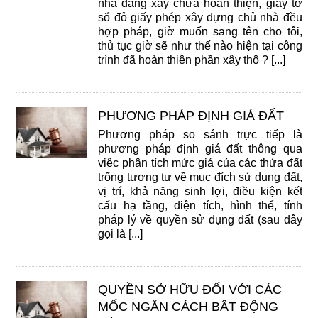
nhà đang xây chưa hoàn thiện, giấy tờ
sổ đỏ giấy phép xây dựng chủ nhà đều
hợp pháp, giờ muốn sang tên cho tôi,
thủ tục giờ sẽ như thế nào hiện tại công
trình đã hoàn thiện phần xây thô ? [...]
PHƯƠNG PHÁP ĐỊNH GIÁ ĐẤT
Phương pháp so sánh trực tiếp là
phương pháp định giá đất thông qua
việc phân tích mức giá của các thửa đất
trống tương tự về mục đích sử dụng đất,
vị trí, khả năng sinh lợi, điều kiện kết
cấu hạ tầng, diện tích, hình thể, tính
pháp lý về quyền sử dụng đất (sau đây
gọi là [...]
QUYỀN SỞ HỮU ĐỐI VỚI CÁC
MỐC NGĂN CÁCH BÂT ĐỘNG