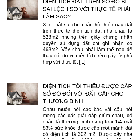
DIỆN TÍCH ĐẤT TRÊN SỔ ĐỎ BỊ
SAI LỆCH SO VỚI THỰC TẾ PHẢI
LÀM SAO?
Xin Luật sư cho cháu hỏi hiện nay đất
trên thực tế diện tích đất nhà cháu là
523m2 nhưng trên giấy chứng nhận
quyền sủ dụng đất chỉ ghi nhận có
468m2. Vậy cháu phải làm thế nào để
thay đổi được diện tích trên giấy tờ phù
hợp với thực tế. [...]
DIỆN TÍCH TỐI THIỂU ĐƯỢC CẤP
SỔ ĐỎ ĐỐI VỚI ĐẤT CẤP CHO
THƯƠNG BINH
Cháu muốn hỏi các bác vài câu hỏi
mong các bác giải đáp giùm cháu, bố
cháu là thương binh nặng loại 1/4 mất
83% sức khỏe được cấp một mảnh đất
có diện tích là 302 m2. Được xây nhà