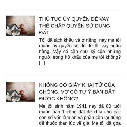
THỦ TỤC ỦY QUYỀN ĐỂ VAY
THẾ CHẤP QUYỀN SỬ DỤNG
ĐẤT
Tôi đã tách khẩu và ở riêng, nay mẹ tôi
muốn ủy quyền sổ đỏ để tôi vay ngân
hàng. Vậy có cần chữ ký của những
người trong hộ khẩu của mẹ tôi không?
[...]
KHÔNG CÓ GIẤY KHAI TỬ CỦA
CHỒNG, VỢ CÓ TỰ Ý BÁN ĐẤT
ĐƯỢC KHÔNG?
Mẹ tôi sinh năm 1941 nay đã 80 tuổi
muốn bán 1 công đất để chia cho các
con số vốn làm ăn và phần còn lại dùng
để thuốc than lúc về già. Mẹ tôi đã góa