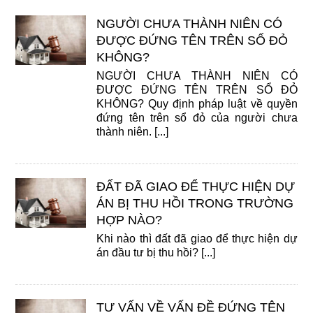
NGƯỜI CHƯA THÀNH NIÊN CÓ
ĐƯỢC ĐỨNG TÊN TRÊN SỔ ĐỎ
KHÔNG?
NGƯỜI CHƯA THÀNH NIÊN CÓ
ĐƯỢC ĐỨNG TÊN TRÊN SỔ ĐỎ
KHÔNG? Quy định pháp luật về quyền
đứng tên trên sổ đỏ của người chưa
thành niên. [...]
ĐẤT ĐÃ GIAO ĐỂ THỰC HIỆN DỰ
ÁN BỊ THU HỒI TRONG TRƯỜNG
HỢP NÀO?
Khi nào thì đất đã giao để thực hiện dự
án đầu tư bị thu hồi? [...]
TƯ VẤN VỀ VẤN ĐỀ ĐỨNG TÊN