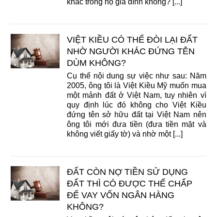
khác trong hộ gia đình không? [...]
VIỆT KIỀU CÓ THỂ ĐÒI LẠI ĐẤT
NHỜ NGƯỜI KHÁC ĐỨNG TÊN
DÙM KHÔNG?
Cụ thể nội dung sự việc như sau: Năm
2005, ông tôi là Việt Kiều Mỹ muốn mua
một mảnh đất ở Việt Nam, tuy nhiên vì
quy định lúc đó không cho Việt Kiều
đứng tên sở hữu đất tại Việt Nam nên
ông tôi mới đưa tiền (đưa tiền mặt và
không viết giấy tờ) và nhờ một [...]
ĐẤT CÒN NỢ TIỀN SỬ DỤNG
ĐẤT THÌ CÓ ĐƯỢC THẾ CHẤP
ĐỂ VAY VỐN NGÂN HÀNG
KHÔNG?