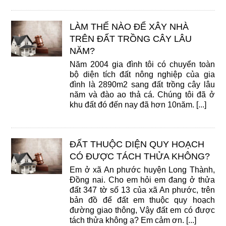
LÀM THẾ NÀO ĐỂ XÂY NHÀ
TRÊN ĐẤT TRỒNG CÂY LÂU
NĂM?
Năm 2004 gia đình tôi có chuyển toàn
bộ diện tích đất nông nghiệp của gia
đình là 2890m2 sang đất trồng cây lâu
năm và đào ao thả cá. Chúng tôi đã ở
khu đất đó đến nay đã hơn 10năm. [...]
ĐẤT THUỘC DIỆN QUY HOẠCH
CÓ ĐƯỢC TÁCH THỬA KHÔNG?
Em ở xã An phước huyện Long Thành,
Đồng nai. Cho em hỏi em đang ở thửa
đất 347 tờ số 13 của xã An phước, trên
bản đồ để đất em thuộc quy hoạch
đường giao thông, Vậy đất em có được
tách thửa không ạ? Em cảm ơn. [...]