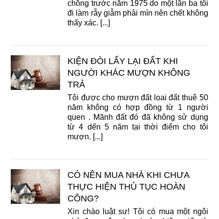
chồng trước năm 1975 do một lần ba tôi
đi làm rẫy giẫm phải mìn nên chết không
thấy xác. [...]
KIỆN ĐÒI LẤY LẠI ĐẤT KHI
NGƯỜI KHÁC MƯỢN KHÔNG
TRẢ
Tôi được cho mượn đất loai đất thuê 50
năm không có hợp đồng từ 1 người
quen . Mãnh đất đó đã không sử dụng
từ 4 dến 5 năm tại thời điểm cho tôi
mượn. [...]
CÓ NÊN MUA NHÀ KHI CHƯA
THỰC HIỆN THỦ TỤC HOÀN
CÔNG?
Xin chào luật sư! Tôi có mua một ngôi