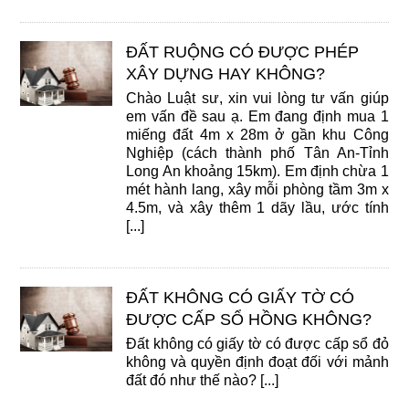
ĐẤT RUỘNG CÓ ĐƯỢC PHÉP
XÂY DỰNG HAY KHÔNG?
Chào Luật sư, xin vui lòng tư vấn giúp
em vấn đề sau ạ. Em đang định mua 1
miếng đất 4m x 28m ở gần khu Công
Nghiệp (cách thành phố Tân An-Tỉnh
Long An khoảng 15km). Em định chừa 1
mét hành lang, xây mỗi phòng tầm 3m x
4.5m, và xây thêm 1 dãy lầu, ước tính
[...]
ĐẤT KHÔNG CÓ GIẤY TỜ CÓ
ĐƯỢC CẤP SỔ HỒNG KHÔNG?
Đất không có giấy tờ có được cấp sổ đỏ
không và quyền định đoạt đối với mảnh
đất đó như thế nào? [...]