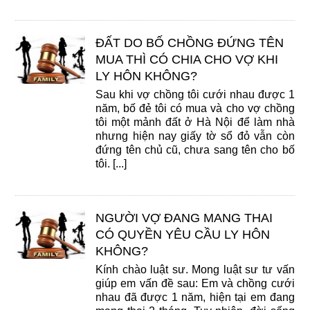
ĐẤT DO BỐ CHỒNG ĐỨNG TÊN
MUA THÌ CÓ CHIA CHO VỢ KHI
LY HÔN KHÔNG?
Sau khi vợ chồng tôi cưới nhau được 1
năm, bố đẻ tôi có mua và cho vợ chồng
tôi một mảnh đất ở Hà Nội để làm nhà
nhưng hiện nay giấy tờ sổ đỏ vẫn còn
đứng tên chủ cũ, chưa sang tên cho bố
tôi. [...]
NGƯỜI VỢ ĐANG MANG THAI
CÓ QUYỀN YÊU CẦU LY HÔN
KHÔNG?
Kính chào luật sư. Mong luật sư tư vấn
giúp em vấn đề sau: Em và chồng cưới
nhau đã được 1 năm, hiện tại em đang