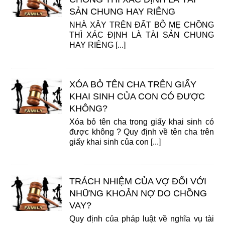
SẢN CHUNG HAY RIÊNG
NHÀ XÂY TRÊN ĐẤT BỖ MẸ CHỒNG
THÌ XÁC ĐỊNH LÀ TÀI SẢN CHUNG
HAY RIÊNG [...]
XÓA BỎ TÊN CHA TRÊN GIẤY
KHAI SINH CỦA CON CÓ ĐƯỢC
KHÔNG?
Xóa bỏ tên cha trong giấy khai sinh có
được không ? Quy định về tên cha trên
giấy khai sinh của con [...]
TRÁCH NHIỆM CỦA VỢ ĐỐI VỚI
NHỮNG KHOẢN NỢ DO CHỒNG
VAY?
Quy định của pháp luật về nghĩa vụ tài