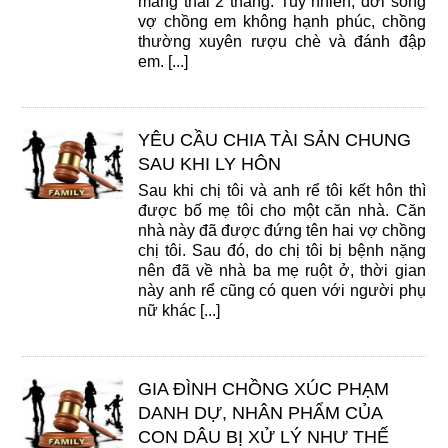
mang thai 2 tháng. Tuy nhiên, đời sống
vợ chồng em không hạnh phúc, chồng
thường xuyên rượu chè và đánh đập
em. [...]
YÊU CẦU CHIA TÀI SẢN CHUNG
SAU KHI LY HÔN
Sau khi chị tôi và anh rể tôi kết hôn thì
được bố mẹ tôi cho một căn nhà. Căn
nhà này đã được đứng tên hai vợ chồng
chị tôi. Sau đó, do chị tôi bị bệnh nặng
nên đã về nhà ba mẹ ruột ở, thời gian
này anh rể cũng có quen với người phụ
nữ khác [...]
GIA ĐÌNH CHỒNG XÚC PHẠM
DANH DỰ, NHÂN PHẨM CỦA
CON DÂU BỊ XỬ LÝ NHƯ THẾ