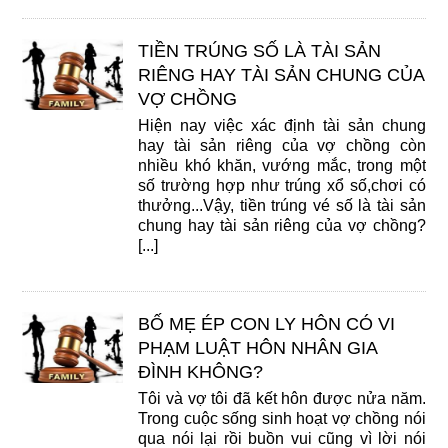
TIỀN TRÚNG SỐ LÀ TÀI SẢN
RIÊNG HAY TÀI SẢN CHUNG CỦA
VỢ CHỒNG
Hiện nay việc xác định tài sản chung
hay tài sản riêng của vợ chồng còn
nhiều khó khăn, vướng mắc, trong một
số trường hợp như trúng xổ số,chơi có
thưởng...Vậy, tiền trúng vé số là tài sản
chung hay tài sản riêng của vợ chồng?
[...]
BỐ MẸ ÉP CON LY HÔN CÓ VI
PHẠM LUẬT HÔN NHÂN GIA
ĐÌNH KHÔNG?
Tôi và vợ tôi đã kết hôn được nửa năm.
Trong cuộc sống sinh hoạt vợ chồng nói
qua nói lại rồi buồn vui cũng vì lời nói