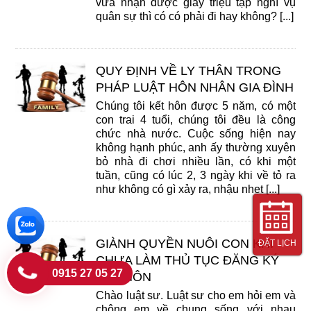
vừa nhận được giấy triệu tập nghĩ vụ
quân sự thì có có phải đi hay không? [...]
QUY ĐỊNH VỀ LY THÂN TRONG
PHÁP LUẬT HÔN NHÂN GIA ĐÌNH
Chúng tôi kết hôn được 5 năm, có một
con trai 4 tuổi, chúng tôi đều là công
chức nhà nước. Cuộc sống hiện nay
không hạnh phúc, anh ấy thường xuyên
bỏ nhà đi chơi nhiều lần, có khi một
tuần, cũng có lúc 2, 3 ngày khi về tỏ ra
như không có gì xảy ra, nhậu nhẹt [...]
GIÀNH QUYỀN NUÔI CON KHI
ĐẶT LỊCH
CHƯA LÀM THỦ TỤC ĐĂNG KÝ
0915 27 05 27
KẾT HÔN
Chào luật sư. Luật sư cho em hỏi em và
chông em về chung sống với nhau