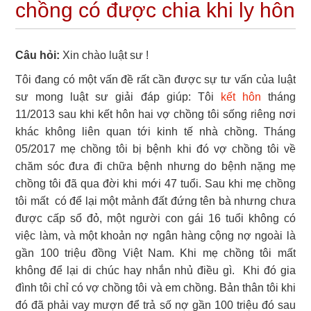
chồng có được chia khi ly hôn
Câu hỏi:
Xin chào luật sư !
Tôi đang có một vấn đề rất cần được sự tư vấn của luật
sư mong luật sư giải đáp giúp:
Tôi
kết hôn
tháng
11/2013 sau khi kết hôn hai vợ chồng tôi sống riêng nơi
khác không liên quan tới kinh tế nhà chồng. Tháng
05/2017 mẹ chồng tôi bị bệnh khi đó vợ chồng tôi về
chăm sóc đưa đi chữa bệnh nhưng do bệnh nặng mẹ
chồng tôi đã qua đời khi mới 47 tuổi. Sau khi mẹ chồng
tôi mất có để lại một mảnh đất đứng tên bà nhưng chưa
được cấp sổ đỏ, một người con gái 16 tuổi không có
việc làm, và một khoản nợ ngân hàng cộng nợ ngoài là
gần 100 triệu đồng Việt Nam. Khi mẹ chồng tôi mất
không để lại di chúc hay nhắn nhủ điều gì. Khi đó gia
đình tôi chỉ có vợ chồng tôi và em chồng. Bản thân tôi khi
đó đã phải vay mượn để trả số nợ gần 100 triệu đó sau