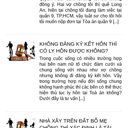
đồng ý. Hai vợ chồng tôi thì quê Long
An, hiện tại chồng tôi đang làm việc tại
quận 9, TP.HCM, vậy luật sư cho tôi hỏi
tôi muốn nộp đơn tại Tòa án quận 9 [...]
KHÔNG ĐĂNG KÝ KẾT HÔN THÌ
CÓ LY HÔN ĐƯỢC KHÔNG?
Trong cuộc sống có nhiều trường hợp
hai bên nam nữ tổ chức đám cưới và
chung sống với nhau như vợ chồng
nhưng không đi đăng ký kết hôn. Vậy
trong trường hợp nếu đời sống chung
không hạnh phúc thì các bên có thể thực
hiện thủ tục ly hôn tại Toà án không?
Dưới đây là tư vấn [...]
NHÀ XÂY TRÊN ĐẤT BỖ MẸ
CHỒNG THÌ XÁC ĐỊNH LÀ TÀI