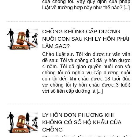
của chồng tôi. Vậy quy định của pháp
luật về trường hợp này như thế nào? [...]
CHỒNG KHÔNG CẤP DƯỠNG
NUÔI CON SAU KHI LY HÔN PHẢI
LÀM SAO?
Chào Luật sư. Tôi xin được tư vấn vấn
đề sau: Tôi và chồng cũ đã ly hôn được
4 năm. Tôi đã giao quyền nuôi con và
chồng tôi có nghĩa vụ cấp dưỡng nuôi
con tôi đến khi cháu được 18 tuổi (lúc
vợ chồng tôi ly hôn cháu được 3 tuổi)
với số tiền cấp dưỡng là [...]
LY HÔN ĐƠN PHƯƠNG KHI
KHÔNG CÓ SỔ HỘ KHẨU CỦA
CHỒNG