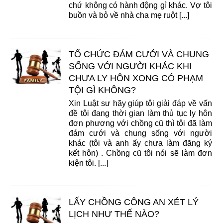
chứ không có hành động gì khác. Vợ tôi
buồn và bỏ về nhà cha mẹ ruột [...]
TỔ CHỨC ĐÁM CƯỚI VÀ CHUNG
SỐNG VỚI NGƯỜI KHÁC KHI
CHƯA LY HÔN XONG CÓ PHẠM
TỘI GÌ KHÔNG?
Xin Luật sư hãy giúp tôi giải đáp về vấn
đề tôi đang thời gian làm thủ tục ly hôn
đơn phương với chồng cũ thì tôi đã làm
đám cưới và chung sống với người
khác (tôi và anh ấy chưa làm đăng ký
kết hôn) . Chồng cũ tôi nói sẽ làm đơn
kiện tôi. [...]
LẤY CHỒNG CÔNG AN XÉT LÝ
LỊCH NHƯ THẾ NÀO?