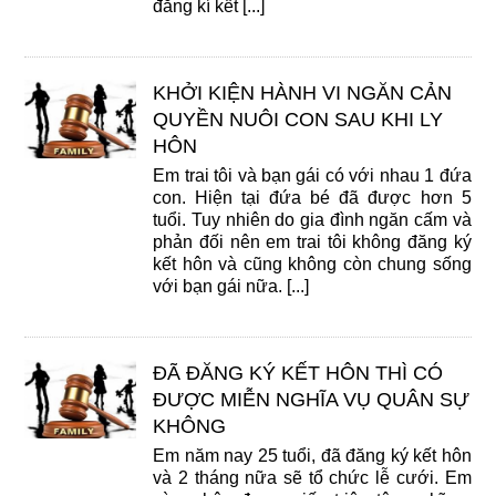
đăng kí kết [...]
KHỞI KIỆN HÀNH VI NGĂN CẢN
QUYỀN NUÔI CON SAU KHI LY
HÔN
Em trai tôi và bạn gái có với nhau 1 đứa
con. Hiện tại đứa bé đã được hơn 5
tuổi. Tuy nhiên do gia đình ngăn cấm và
phản đối nên em trai tôi không đăng ký
kết hôn và cũng không còn chung sống
với bạn gái nữa. [...]
ĐÃ ĐĂNG KÝ KẾT HÔN THÌ CÓ
ĐƯỢC MIỄN NGHĨA VỤ QUÂN SỰ
KHÔNG
Em năm nay 25 tuổi, đã đăng ký kết hôn
và 2 tháng nữa sẽ tổ chức lễ cưới. Em