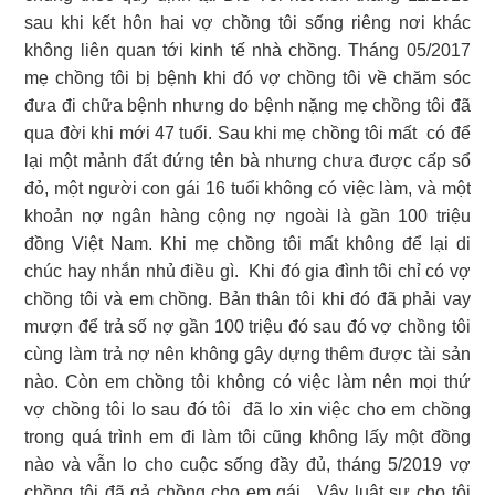
sau khi kết hôn hai vợ chồng tôi sống riêng nơi khác
không liên quan tới kinh tế nhà chồng. Tháng 05/2017
mẹ chồng tôi bị bệnh khi đó vợ chồng tôi về chăm sóc
đưa đi chữa bệnh nhưng do bệnh nặng mẹ chồng tôi đã
qua đời khi mới 47 tuổi. Sau khi mẹ chồng tôi mất có để
lại một mảnh đất đứng tên bà nhưng chưa được cấp sổ
đỏ, một người con gái 16 tuổi không có việc làm, và một
khoản nợ ngân hàng cộng nợ ngoài là gần 100 triệu
đồng Việt Nam. Khi mẹ chồng tôi mất không để lại di
chúc hay nhắn nhủ điều gì. Khi đó gia đình tôi chỉ có vợ
chồng tôi và em chồng. Bản thân tôi khi đó đã phải vay
mượn để trả số nợ gần 100 triệu đó sau đó vợ chồng tôi
cùng làm trả nợ nên không gây dựng thêm được tài sản
nào. Còn em chồng tôi không có việc làm nên mọi thứ
vợ chồng tôi lo sau đó tôi đã lo xin việc cho em chồng
trong quá trình em đi làm tôi cũng không lấy một đồng
nào và vẫn lo cho cuộc sống đầy đủ, tháng 5/2019 vợ
chồng tôi đã gả chồng cho em gái. Vậy luật sư cho tôi