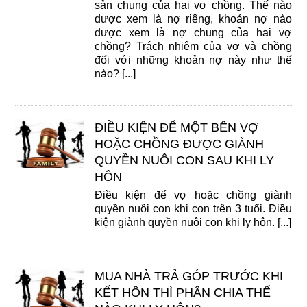
sản chung của hai vợ chồng. Thế nào
dược xem là nợ riêng, khoản nợ nào
được xem là nợ chung của hai vợ
chồng? Trách nhiệm của vợ và chồng
đối với những khoản nợ này như thế
nào? [...]
ĐIỀU KIỆN ĐỂ MỘT BÊN VỢ
HOẶC CHỒNG ĐƯỢC GIÀNH
QUYỀN NUÔI CON SAU KHI LY
HÔN
Điều kiện để vợ hoặc chồng giành
quyền nuôi con khi con trên 3 tuổi. Điều
kiện giành quyền nuôi con khi ly hôn. [...]
MUA NHÀ TRẢ GÓP TRƯỚC KHI
KẾT HÔN THÌ PHÂN CHIA THẾ