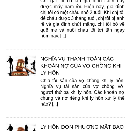
Chị gái tôi có lập gia đình cách đây
được mấy năm rồi. Hiện nay, gia đình
chị tôi có một cháu nhỏ 2 tuổi. Khi chị tôi
đẻ cháu được 3 tháng tuổi, chị tôi bị anh
rể và gia đình chửi mắng, chị tôi bỏ về
quê mẹ và nuôi cháu tôi tới tận ngày
hôm nay. [...]
NGHĨA VỤ THANH TOÁN CÁC
KHOẢN NỢ CỦA VỢ CHỒNG KHI
LY HÔN
Chia tài sản của vợ chồng khi ly hôn.
Nghĩa vụ tài sản của vợ chồng với
người thứ ba khi ly hôn. Các khoản nợ
chung và nợ riêng khi ly hôn xử lý thế
nào? [...]
LY HÔN ĐƠN PHƯƠNG MẤT BAO