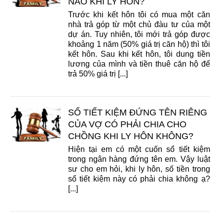
NÀO KHI LY HÔN?
Trước khi kết hôn tôi có mua một căn
nhà trả góp từ một chủ đàu tư của một
dự án. Tuy nhiên, tôi mới trả góp được
khoảng 1 năm (50% giá trị căn hộ) thì tôi
kết hôn. Sau khi kết hôn, tôi dung tiền
lương của mình và tiền thuê căn hộ để
trả 50% giá trị [...]
SỔ TIẾT KIỆM ĐỨNG TÊN RIÊNG
CỦA VỢ CÓ PHẢI CHIA CHO
CHỒNG KHI LY HÔN KHÔNG?
Hiện tại em có một cuốn sổ tiết kiệm
trong ngân hàng đứng tên em. Vậy luật
sư cho em hỏi, khi ly hôn, số tiền trong
sổ tiết kiệm này có phải chia không ạ?
[...]