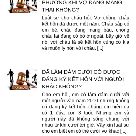
PHƯƠNG KHI VỢ ĐANG MANG
THAI KHÔNG?
Luật sư cho cháu hỏi. Vợ chồng cháu
kết hôn đã được một năm. Cháu sắp có
em bé, cháu đang mang bầu, chồng
cháu lại đang có bồ ở ngoài, bây giờ về
nói với cháu là sẽ kết hôn cùng cô kia
và muốn ly hôn với cháu. [...]
ĐÃ LÀM ĐÁM CƯỚI CÓ ĐƯỢC
ĐĂNG KÝ KẾT HÔN VỚI NGƯỜI
KHÁC KHÔNG?
Cho em hỏi, em có làm đám cưới với
một người vào năm 2010 nhưng không
có đăng ký kết hôn, chúng em hiện đã
có 1 đứa con 3 tuổi. Nhưng em và
người này đã không sống chung với
nhau từ khi cưới tới giờ. Vậy xin luật sư
cho em biết em có thể cưới vợ khác [...]