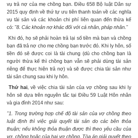
vụ trả nợ của mẹ chồng bạn. Điều 658 Bộ luật Dân sự
2015 quy định về thứ tự ưu tiên thanh toán về các nghĩa
vụ tài sản và các khoản chi phí liên quan đến thừa kế
có:
"8. Các khoản nợ khác đối với cá nhân, pháp nhân."
Khi đó, họ sẽ phải hoàn trả lại số tiền mà bạn và chồng
bạn đã trả nợ cho mẹ chồng bạn trước đó. Khi ly hôn, số
tiền đó sẽ được coi là tài chung (dù cho chồng bạn là
người thừa kế thì chồng bạn vẫn sẽ phải dùng tài sản
riêng để thực hiện trả nợ) và sẽ được chia tài sản như
tài sản chung sau khi ly hôn.
Thứ hai
, về việc chia tài sản của vợ chồng sau khi ly
hôn sẽ dựa trên nguyên tắc tại Điều 59 Luật Hôn nhân
và gia đình 2014 như sau:
"1. Trong trường hợp chế độ tài sản của vợ chồng theo
luật định thì việc giải quyết tài sản do các bên thỏa
thuận; nếu không thỏa thuận được thì theo yêu cầu của
vợ, chồng hoặc của hai vợ chồng, Tòa án giải quyết theo