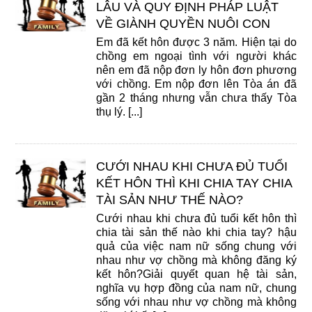
LÂU VÀ QUY ĐỊNH PHÁP LUẬT
VỀ GIÀNH QUYỀN NUÔI CON
Em đã kết hôn được 3 năm. Hiện tại do
chồng em ngoại tình với người khác
nên em đã nộp đơn ly hôn đơn phương
với chồng. Em nộp đơn lên Tòa án đã
gần 2 tháng nhưng vẫn chưa thấy Tòa
thụ lý. [...]
CƯỚI NHAU KHI CHƯA ĐỦ TUỔI
KẾT HÔN THÌ KHI CHIA TAY CHIA
TÀI SẢN NHƯ THẾ NÀO?
Cưới nhau khi chưa đủ tuổi kết hôn thì
chia tài sản thế nào khi chia tay? hậu
quả của việc nam nữ sống chung với
nhau như vợ chồng mà không đăng ký
kết hôn?Giải quyết quan hệ tài sản,
nghĩa vụ hợp đồng của nam nữ, chung
sống với nhau như vợ chồng mà không