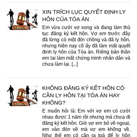
XIN TRÍCH LỤC QUYẾT ĐỊNH LY
HÔN CỦA TÒA ÁN
Em vừa cưới vợ xong và đang làm thủ
tục đăng ký kết hôn. Vợ em trước đây
đã từng có một đời chồng và đã ly hôn,
nhưng hiện nay cô ấy đã làm mất quyết
định ly hôn của Tòa án. Riêng bản thân
em lại làm mất chứng minh nhân dân và
chưa làm lại. [...]
KHÔNG ĐĂNG KÝ KẾT HÔN CÓ
CẦN LY HÔN TẠI TÒA ÁN HAY
KHÔNG?
E muốn hỏi là: Em với vợ em có cưới
nhau được 1 năm rồi nhưng mà chưa đi
đăng ký kết hôn. Giờ vợ em bỏ về ngoại,
em vào đón về mà vợ em không về.
Như thế em có cần ra toà để ly hôn